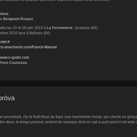
zieux
.
ar
Benjamin Rouyer
.
udio les 15 et 16 juin 2016 à
La Ferronnerie
, Jurançon (64).
tobre 2016 face à Belhara (64).
rder.fr
ions-anacharsis.com/Franck-Manuel
//www.n-godin.com
-Yves Cousseau
ròva
t ancestrale. De la forêt floue du futur, une machinerie inouïe, qui chante en grinçan
s deux, le temps présent, endroit de musique dont on sait à quel point il est ardu 