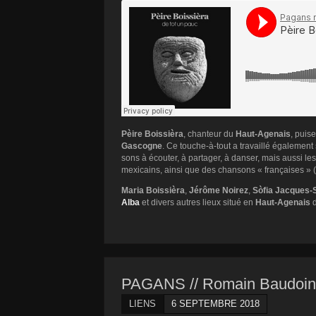
Pèire Boissièra
, chanteur du
Haut-Agenais
, puis
Gascogne
. Ce touche-à-tout a travaillé également
sons à écouter, à partager, à danser, mais aussi l
mexicains, ainsi que des chansons « françaises »
Maria Boissièra
,
Jérôme Noirez
,
Sòfia Jacques-
Alba
et divers autres lieux situé en
Haut-Agenais
d
PAGANS // Romain Baudoin 
LIENS
6 SEPTEMBRE 2018