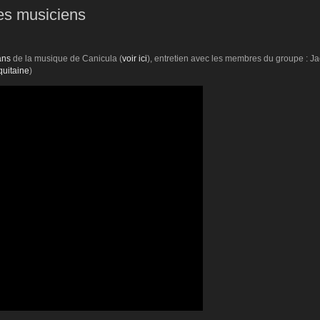
les musiciens
ans
de la musique de Canicula (
voir ici
), entretien avec les membres du groupe : 
quitaine
)