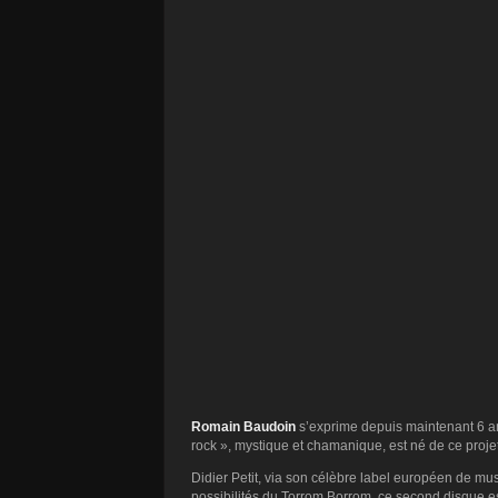
Romain Baudoin
s’exprime depuis maintenant 6 a
rock », mystique et chamanique, est né de ce projet
Didier Petit, via son célèbre label européen de m
possibilités du Torrom Borrom, ce second disque est