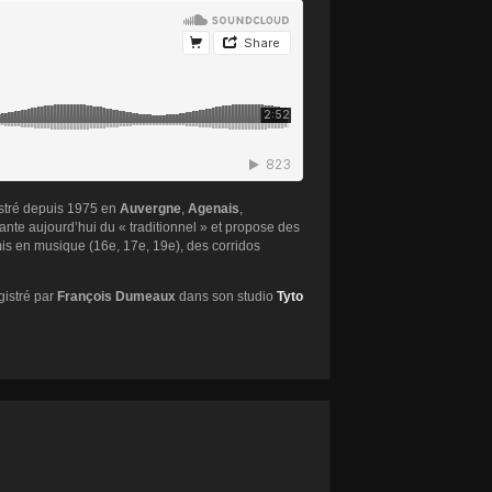
istré depuis 1975 en
Auvergne
,
Agenais
,
hante aujourd’hui du « traditionnel » et propose des
mis en musique (16e, 17e, 19e), des corridos
gistré par
François Dumeaux
dans son studio
Tyto