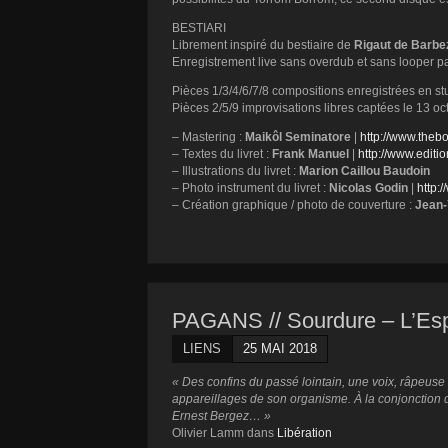
BESTIARI
Librement inspiré du bestiaire de
Rigaut de Barbe
Enregistrement live sans overdub et sans looper p
Pièces 1/3/4/6/7/8 compositions enregistrées en st
Pièces 2/5/9 improvisations libres captées le 13 oc
– Mastering :
Maikôl Seminatore
|
http://www.thebo
– Textes du livret :
Frank Manuel
|
http://www.edit
– Illustrations du livret :
Marion Caillou Baudoin
– Photo instrument du livret :
Nicolas Godin
|
http:
– Création graphique / photo de couverture :
Jean
PAGANS // Sourdure – L’Esp
LIENS
25 MAI 2018
« Des confins du passé lointain, une voix, râpeuse e
appareillages de son organisme. À la conjonction de
Ernest Bergez… »
Olivier Lamm dans
Libération