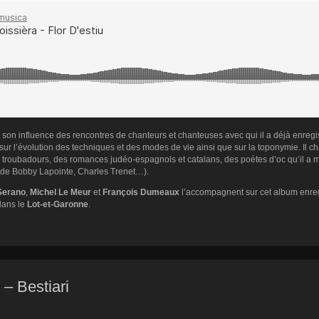
e son influence des rencontres de chanteurs et chanteuses avec qui il a déjà enreg
 sur l’évolution des techniques et des modes de vie ainsi que sur la toponymie. Il c
es troubadours, des romances judéo-espagnols et catalans, des poètes d’oc qu’il a 
 (de Bobby Lapointe, Charles Trenet…).
Serano
,
Michel Le Meur
et
François Dumeaux
l’accompagnent sur cet album enre
ans le
Lot-et-Garonne
.
– Bestiari