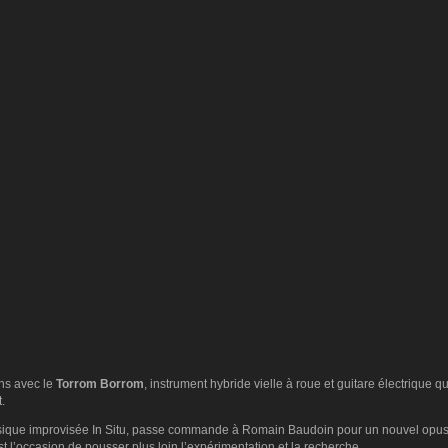
ns avec le
Torrom Borrom
, instrument hybride vielle à roue et guitare électrique 
.
usique improvisée In Situ, passe commande à Romain Baudoin pour un nouvel opus. A
 l’occasion de pousser plus loin l’expérimentation et la recherche.