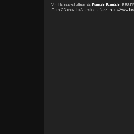
Voici le nouvel album de
Romain Baudoin
,
BESTI
Et en CD chez Le Allumés du Jazz :
https://www.le