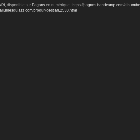
ARI
, disponible sur
Pagans
en numérique :
https://pagans.bandcamp.com/album/bes
sallumesdujazz.com/produit-bestiari,2530.html