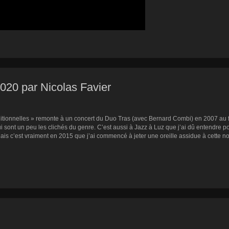
2020 par Nicolas Favier
ditionnelles » remonte à un concert du Duo Tras (avec Bernard Combi) en 2007 au f
i sont un peu les clichés du genre. C’est aussi à Jazz à Luz que j’ai dû entendre 
Mais c’est vraiment en 2015 que j’ai commencé à jeter une oreille assidue à cette n