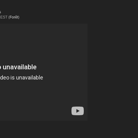
s
REST (
Forêt
)