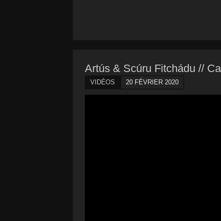
Artús & Scúru Fitchádu // C
VIDÉOS
20 FÉVRIER 2020