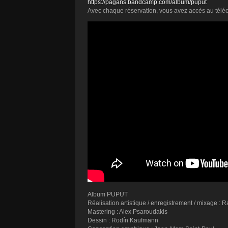
https://pagans.bandcamp.com/album/puput
Avec chaque réservation, vous avez accès au téléch
Album PUPUT
Réalisation artistique / enregistrement / mixage : 
Mastering : Alex Psaroudakis
Dessin : Rodín Kaufmann