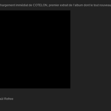
argement immédiat de COTELON, premier extrait de l’album dont le tout nouveau clip
Raül Refree