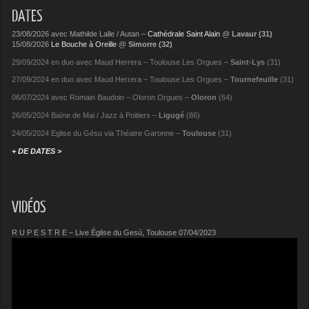
DATES
23/08/2026 avec Mathilde Lalle / Autan –
Cathédrale Saint Alain
@
Lavaur (31)
15/08/2026
Le Bouche à Oreille
@
Simorre (32)
29/09/2024 en duo avec Maud Herrera –
Toulouse Les Orgues
–
Saint-Lys
(31)
27/09/2024 en duo avec Maud Herrera –
Toulouse Les Orgues
–
Tournefeuille
(31)
06/07/2024 avec
Romain Baudoin
–
Oloron Orgues
–
Oloron
(64)
26/05/2024
Baïne de Mai
/
Jazz à Poitiers
–
Ligugé
(86)
24/05/2024
Eglise du Gésu via Théatre Garonne
–
Toulouse
(31)
+ DE DATES >
VIDÉOS
R U P E S T R E – Live Église du Gesù, Toulouse 07/04/2023