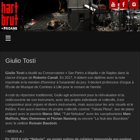
Giulio Tosti
Giulio Tosti
a étudié au Conservatoire « San Pietro a Majella » de Naples dans la
classe d’orgue de
Roberto Canali
. En 2017, Il obtient son diplôme avec la note
maximale et la mention d’honneur à l’unanimité du jury. Il devient professeur d’orgue à
l’École de Musique de Comines à Lille pour le restant de l’année.
A coté du répertoire traditionnel, Giulio agit activement pour la réévaluation et la
redécouverte de son instrument, avec des projets individuels et collectifs, il est
compositeur pour orgues et divers instruments, mais aussi pour les arts visuels et le
théâtre. Il est aussi membre de projets collectifs comme “Tabula Plena”, duo de piano
préparé avec le pianiste
Marco Silvi
, “Tubi Nebulosi” avec les saxophonistes
Marc
Maffiolo, Marc Demereau et Florian Nastorg
ou encore “La Nuit des Bourdons”
avec le vielliste
Romain Baudoin
.
• NEBULA :
En 2019 il crée “Nebula”, un projet soliste de création improvisée qui explore