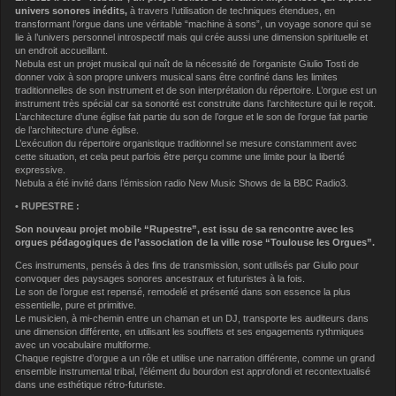
univers sonores inédits,
à travers l’utilisation de techniques étendues, en
transformant l’orgue dans une véritable “machine à sons”,
un voyage sonore qui se
lie à l’univers personnel
introspectif mais qui crée aussi une dimension spirituelle et
un endroit accueillant.
Nebula
est un projet musical qui naît de la nécessité de l’organiste Giulio Tosti
de
donner voix à son propre univers musical sans être confiné dans les limites
traditionnelles de son instrument et de son interprétation du répertoire.
L’orgue
est
un
instrument
très
spécial
car
sa
sonorité
est
construite
dans
l’architecture qui le reçoit.
L’architecture d’une église fait partie du son de l’orgue et
le son de l’orgue fait partie
de l’architecture d’une église.
L’exécution du
répertoire organistique traditionnel se mesure constamment avec
cette situation,
et cela peut parfois être perçu comme une limite pour la liberté
expressive.
Nebula a été invité dans l’émission radio New Music Shows de la BBC Radio3.
• RUPESTRE :
Son nouveau projet mobile “Rupestre”, est issu de sa rencontre avec les
orgues pédagogiques de l’association de la ville rose “Toulouse les Orgues”.
Ces instruments, pensés à des fins de transmission, sont utilisés par Giulio pour
convoquer des paysages sonores ancestraux et futuristes à la fois.
Le son de l’orgue est repensé, remodelé et présenté dans son essence la plus
essentielle, pure et primitive.
Le musicien, à mi-chemin entre un chaman et un DJ, transporte les auditeurs dans
une dimension différente, en utilisant les soufflets et ses engagements rythmiques
avec un vocabulaire multiforme.
Chaque registre d’orgue a un rôle et utilise une narration différente, comme un grand
ensemble instrumental tribal, l’élément du bourdon est approfondi et recontextualisé
dans une esthétique rétro-futuriste.