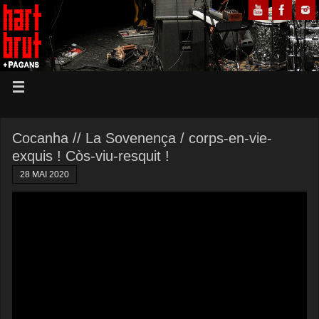
Cocanha // La Sovenença / corps-en-vie-
exquis ! Còs-viu-resquit !
28 MAI 2020