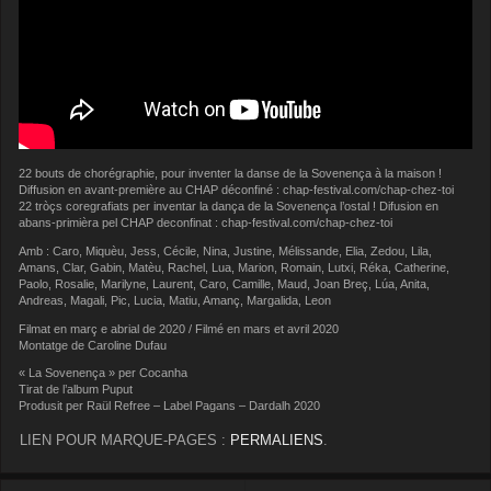
22 bouts de chorégraphie, pour inventer la danse de la Sovenença à la maison !
Diffusion en avant-première au CHAP déconfiné : chap-festival.com/chap-chez-toi
22 tròçs coregrafiats per inventar la dança de la Sovenença l’ostal ! Difusion en
abans-primièra pel CHAP deconfinat : chap-festival.com/chap-chez-toi
Amb : Caro, Miquèu, Jess, Cécile, Nina, Justine, Mélissande, Elia, Zedou, Lila,
Amans, Clar, Gabin, Matèu, Rachel, Lua, Marion, Romain, Lutxi, Réka, Catherine,
Paolo, Rosalie, Marilyne, Laurent, Caro, Camille, Maud, Joan Breç, Lúa, Anita,
Andreas, Magali, Pic, Lucia, Matiu, Amanç, Margalida, Leon
Filmat en març e abrial de 2020 / Filmé en mars et avril 2020
Montatge de Caroline Dufau
« La Sovenença » per Cocanha
Tirat de l’album Puput
Produsit per Raül Refree – Label Pagans – Dardalh 2020
LIEN POUR MARQUE-PAGES :
PERMALIENS
.