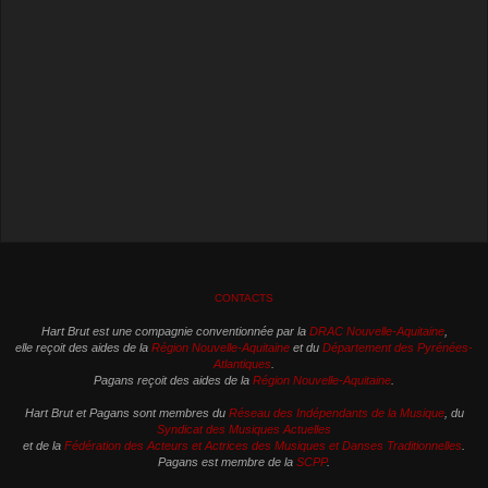
CONTACTS
Hart Brut est une compagnie conventionnée par la
DRAC Nouvelle-Aquitaine
,
elle reçoit des aides de la
Région Nouvelle-Aquitaine
et du
Département des Pyrénées-
Atlantiques
.
Pagans reçoit des aides de la
Région Nouvelle-Aquitaine
.
Hart Brut et Pagans sont membres du
Réseau des Indépendants de la Musique
, du
Syndicat des Musiques Actuelles
et de la
Fédération des Acteurs et Actrices des Musiques et Danses Traditionnelles
.
Pagans est membre de la
SCPP
.