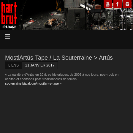
MostlArtús Tape / La Souterraine > Artús
LIENS
21 JANVIER 2017
« La carrière d’Artús en 10 titres historiques, de 2003 à nos jours: post-rock en
occitan et chansons post-traditionnelles de terrain.
souterraine.biz/album/mostlart-s-tape
»