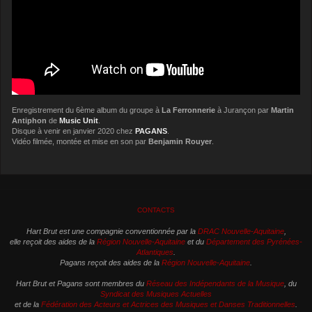
Enregistrement du 6ème album du groupe à
La Ferronnerie
à Jurançon par
Martin
Antiphon
de
Music Unit
.
Disque à venir en janvier 2020 chez
PAGANS
.
Vidéo filmée, montée et mise en son par
Benjamin Rouyer
.
CONTACTS
Hart Brut est une compagnie conventionnée par la
DRAC Nouvelle-Aquitaine
,
elle reçoit des aides de la
Région Nouvelle-Aquitaine
et du
Département des Pyrénées-
Atlantiques
.
Pagans reçoit des aides de la
Région Nouvelle-Aquitaine
.
Hart Brut et Pagans sont membres du
Réseau des Indépendants de la Musique
, du
Syndicat des Musiques Actuelles
et de la
Fédération des Acteurs et Actrices des Musiques et Danses Traditionnelles
.