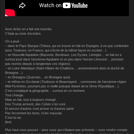
Avec Artús on a fait une tournée.
C’était au mois d’octobre.
On a joué :
– dans le Pays Basque (Tolosa, qui se trouve en fait en Espagne, à ne pas confondre
avec Toulouse, en France, qui s’écrie de la même façon en occitan…)
– en Nouvelle Aquitaine (Bayonne, Bordeaux, Les Eyzies, Limoges… en fait on a
surtout joué dans l’ancienne Aquitaine et un peu dans l’ancien Limousin… pourtant
pas mortes depuis si longtemps ces régions)
– en Loire-Atlantique (Saint-Hilaire-de-Chaléons… anciennement dans le duché de
Bretagne…)
– en Bretagne (Querrien… en Bretagne quoi)
– et même en Occitanie (Toulouse et Beauregard… communes de l’ancienne région
Midi-Pyrénées, pourtant pas si vieille puisque datant de la Vème République…).
C’est compliqué la géographie… surtout en ce moment.
Tout change.
Mais en fait, tout à toujours changé.
Des Trump arrivent, des Cohen s’en vont.
Et encore d’autres vont arriver et d’autres partir.
Pas forcement les bons, ni les mauvais.
C’est la vie.
Bref.
Plus haut vous pouvez – pour ceux qui n’étaient pas présents – vous rendre compte