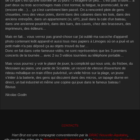
de ce que c’est qu’une tournée de 10 jours ! J’exagère un peu… c’est pas si dure… à
part deux ou trois accrochages mais c’est normal, la fatigue, la promiscuité, la vie
(encore elle…)… ça s’est carrément bien passé. On a rencontré plein de gens
chouettes, revu des vieux potes, dormi dans des cabanes dans les bois, dans des
anciens entrepôts, dans un appartement (si, si!!!), joué dans la cale d’un bateau,
dans une ancienne poudrière, dans des bars, des caves, chez des brasseurs, des
imprimeurs, des éditeurs…
Mais en fait… vous verrez pas grand-chose car j’ai oublié ma sacoche d’appareil
photo contenant ledit appareil et aussi tous mes papiers à Limoges où on a joué et un
petit malin n’a pas déposé ça au objets trouvé du bar…
Donc en fait dans cette fameuse vidéo, ne sont représentées que les 3 premiers
concerts de la tournée… avec 2 ou 3 vidéos tournées au téléphone portable…
Mais vous pourrez y voir le plaisir de jouer, la complicité qui nous unis, du frisbee, du
Messiaen au piano, une partie de Scrabble, un record de vitesse d’ouverture de
rideau métallique en train d’être pulvérisé, un vielle héros sur la plage, un jeune
s’initier à la batterie, des gens qui discutent dans des micros, un tapage diurne en
direct, un bal industriel et même une copine qui joue dans le fameux bateau !
Bisous
Nicolas Godin
CONTACTS
Hart Brut est une compagnie conventionnée par la
DRAC Nouvelle-Aquitaine
,
elle reçoit des aides de la
Région Nouvelle-Aquitaine
et du
Département des Pyrénées-