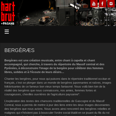
BERGÈRÆS
Bergèræs est une création musicale, entre chant à capella et chant
accompagné, qui cherche, à travers du répertoire du Massif central et des
Pyrénées, à déconstruire l’image de la bergère pour célébrer des femmes
libres, solides et à l’écoute de leurs désirs…
Chanter les bergères, pour nous qui puisons dans le répertoire traditionnel occitan et
français, c’est se plonger dans un monde de bergères juponnantes et naïves, images
folklorisantes de ce fameux bon vieux temps fantasmé. Nous voilà bien loin de la
réalité des bergères que nous connaissons, nos amies, femmes fortes et
courageuses, chevilles ouvrières de l’agriculture paysanne*.
L’exploration des textes des chansons traditionnelles de Gascogne et du Massif
Central, nous a permis de mettre à jour des liens entre les deux images dissonantes
des bergères que nous avions. Nous avons ainsi rencontré des bergères rebelles et
malignes qui n’hésitent pas à bousculer l’ordre social établi en se jouant du fils du roi