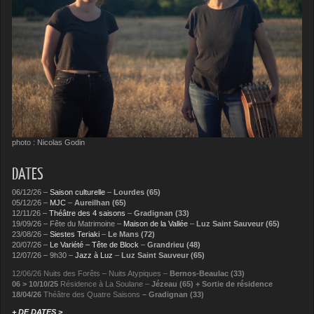
photo : Nicolas Godin
DATES
06/12/26 –
Saison culturelle
–
Lourdes (65)
05/12/26 –
MJC
–
Aureilhan (65)
12/11/26 –
Théâtre des 4 saisons
–
Gradignan (33)
19/09/26 – Fête du Matrimoine –
Maison de la Vallée
–
Luz Saint Sauveur (65)
23/08/26 –
Siestes Teriaki
–
Le Mans (72)
20/07/26 –
Le Variété – Tête de Block
–
Grandrieu (48)
12/07/26 – 9h30 –
Jazz à Luz
–
Luz Saint Sauveur (65)
12/06/26
Nuits des Forêts
–
Nuits Atypiques
–
Bernos-Beaulac (33)
06 > 10/10/25
Résidence à La Soulane
–
Jézeau (65) + Sortie de résidence
18/04/26
Théâtre des Quatre Saisons
– Gradignan
(33)
+ DE DATES >