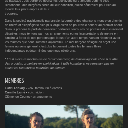
de passage ; des bergères désirantes qui vivent leurs amours comme elles
l’entendent ; des bergères fières de leur condition, qui ne céderaient pour rien au
monde leur place auprès de leur
troupeau.
Dans la société traditionnelle patriarcale, la bergère des chansons montre un chemin
de liberté et d’espièglerie bien plus large qu’on ne pourrait le penser au premier abord.
Si nous prenons le parti de conserver certaines tournures de phrases délicieusement
désuètes, nous tentons par nos arrangements et nos interprétations de mettre en
lumière la force de ces personnages issus d’un autre temps, venant résonner avec
les femmes que nous sommes aujourd’hui. Le mot bergère désigne en argot une
femme au sens général, c’est plus largement toutes les femmes libres,
indépendantes et déterminées que nous célébrons.
* C’est à dire respectueuse de l’environnement, de l’emploi agricole et de la qualité
des produits, organisée en exploitations à taille humaine et ne remettant pas en
cause les ressources naturelles de demain…
MEMBRES
Lutxi Achiary
• voix, tambourin à cordes
Camille Lainé
• voix, violon
Clémence Cognet • arrangements