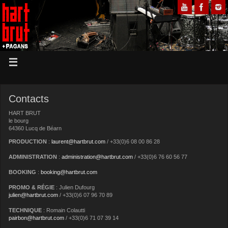
Contacts
HART BRUT
le bourg
64360 Lucq de Béarn
PRODUCTION
:
laurent@hartbrut.com
/ +33(0)6 08 00 86 28
ADMINISTRATION
:
administration@hartbrut.com
/ +33(0)6 76 60 56 77
BOOKING
:
booking@hartbrut.com
PROMO & RÉGIE
: Julien Dufourg
julien@hartbrut.com
/ +33(0)6 07 96 70 89
TECHNIQUE
: Romain Colautti
pairbon@hartbrut.com
/ +33(0)6 71 07 39 14