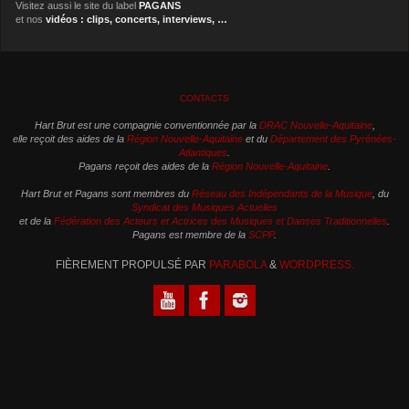
Visitez aussi le site du label
PAGANS
et nos
vidéos : clips, concerts, interviews, …
CONTACTS
Hart Brut est une compagnie conventionnée par la
DRAC Nouvelle-Aquitaine
,
elle reçoit des aides de la
Région Nouvelle-Aquitaine
et du
Département des Pyrénées-
Atlantiques
.
Pagans reçoit des aides de la
Région Nouvelle-Aquitaine
.
Hart Brut et Pagans sont membres du
Réseau des Indépendants de la Musique
, du
Syndicat des Musiques Actuelles
et de la
Fédération des Acteurs et Actrices des Musiques et Danses Traditionnelles
.
Pagans est membre de la
SCPP
.
FIÈREMENT PROPULSÉ PAR
PARABOLA
&
WORDPRESS.