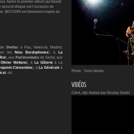
. Après le premier album qui faisait
ce second disque est l’occasion de
che. BESTIARI est librement inspiré du
s de
Shellac
à Pau, Valencia, Madrid,
vec les
Niou Bardophones
), à
La
 Roi
), aux
Patrimoniales
de Sarlat, aux
t
Olivier Mellano
), à
La Gâterie
à La
njamin Clementine
), à
La Générale
à
Photo : Tonio Modio
ical
, etc.
VIDÉOS
Cèrvi, clip réalisé par Nicolas Godin