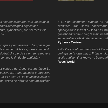
us étonnants pendant que, de sa main
« […] un instrument hybride de son
lodies désertiques dignes des
certitudes trop fières concerna
bre, hypnotisant, son set met sur le
apocalyptique il n’est au fond pas ta
 ! »
qui rebondit entre l’ hier, le maintena
seule réalité, celle du dépassement vit
Rythmes Croisés
ne en quasi-permanence… Les passages
e comment il fait ca, c’est comme du
« It’s the joy of discovery out of the 
sidéral. A coté de ça on se retrouve à
perhaps in its own way 1 Primate migh
comme la fin de Sérendipité. »
itself : tradition that knows no boundari
Roots World
t variés : du drone pur jus façon La
étitive sur ; une mélodie progressive
t « Larsen 2», ils peuvent illustrer la
nt l’action se déroule hors du système