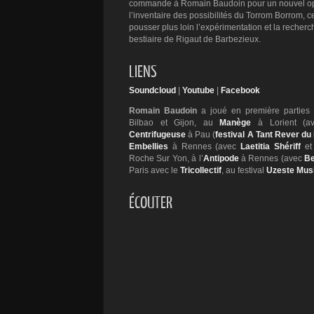
commande à Romain Baudoin pour un nouvel opus
l’inventaire des possibilités du Torrom Borrom, 
pousser plus loin l’expérimentation et la recher
bestiaire de Rigaut de Barbezieux.
LIENS
Soundcloud
|
Youtube
|
Facebook
Romain Baudoin
a joué en première partie
Bilbao et Gijon, au
Manège
à Lorient (a
Centrifugeuse
à Pau (
festival A Tant Rever du
Embellies
à Rennes (avec
Laetitia Shériff
e
Roche Sur Yon, à l’
Antipode
à Rennes (avec
Be
Paris avec le
Tricollectif
, au festival
Uzeste Mus
ÉCOUTER