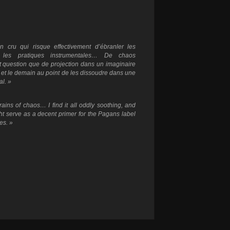
 cru qui risque effectivement d’ébranler les
nt les pratiques instrumentales… De chaos
nt question que de projection dans un imaginaire
nt et le demain au point de les dissoudre dans une
al. »
grains of chaos… I find it all oddly soothing, and
t serve as a decent primer for the Pagans label
es. »