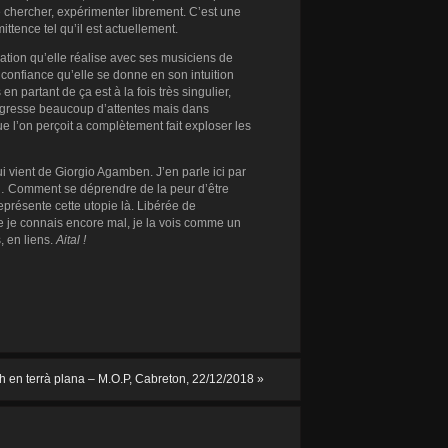
e chercher, expérimenter librement. C’est une
ttence tel qu’il est actuellement.
ation qu’elle réalise avec ses musiciens de
e confiance qu’elle se donne en son intuition
en partant de ça est à la fois très singulier,
ansgresse beaucoup d’attentes mais dans
que l’on perçoit a complètement fait exploser les
ui vient de Giorgio Agamben. J’en parle ici par
 Comment se déprendre de la peur d’être
eprésente cette utopie là. Libérée de
que je connais encore mal, je la vois comme un
, en liens.
Aital !
h en terrà plana – M.O.P, Cabreton, 22/12/2018
»