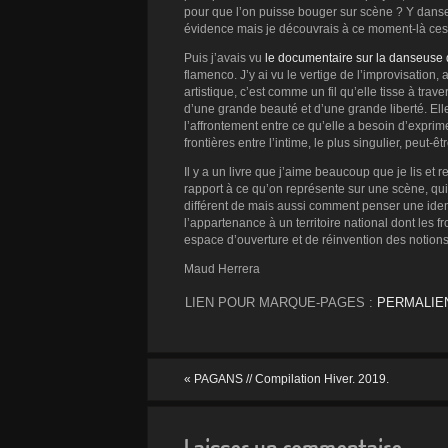
pour que l’on puisse bouger sur scène ? Y danser
évidence mais je découvrais à ce moment-là ces co
Puis j’avais vu
le documentaire sur la danseuse
flamenco. J’y ai vu le vertige de l’improvisation
artistique, c’est comme un fil qu’elle tisse à trav
d’une grande beauté et d’une grande liberté. Ell
l’affrontement entre ce qu’elle a besoin d’exprime
frontières entre l’intime, le plus singulier, peut-
Il y a un livre que j’aime beaucoup que je lis et
rapport à ce qu’on représente sur une scène, qui e
différent de mais aussi comment penser une ident
l’appartenance à un territoire national dont les 
espace d’ouverture et de réinvention des notions 
Maud Herrera
LIEN POUR MARQUE-PAGES :
PERMALIE
«
PAGANS // Compilation Hiver. 2019.