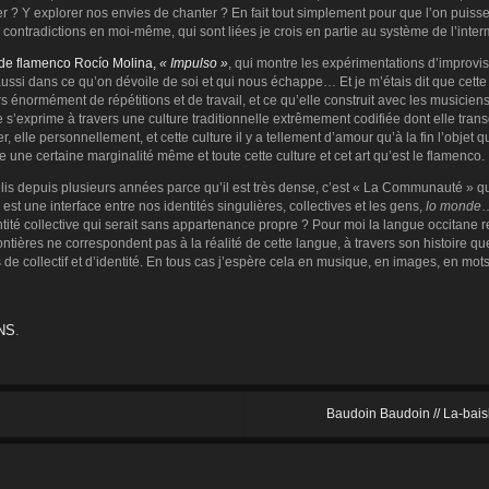
 ? Y explorer nos envies de chanter ? En fait tout simplement pour que l’on puiss
ntradictions en moi-même, qui sont liées je crois en partie au système de l’intermi
 de flamenco Rocío Molina,
« Impulso »
, qui montre les expérimentations d’improvis
, aussi dans ce qu’on dévoile de soi et qui nous échappe… Et je m’étais dit que cett
ers énormément de répétitions et de travail, et ce qu’elle construit avec les musiciens 
e s’exprime à travers une culture traditionnelle extrêmement codifiée dont elle tr
r, elle personnellement, et cette culture il y a tellement d’amour qu’à la fin l’objet 
être une certaine marginalité même et toute cette culture et cet art qu’est le flamenco.
 relis depuis plusieurs années parce qu’il est très dense, c’est « La Communauté » q
st une interface entre nos identités singulières, collectives et les gens,
lo monde
…
ité collective qui serait sans appartenance propre ? Pour moi la langue occitane r
frontières ne correspondent pas à la réalité de cette langue, à travers son histoire 
de collectif et d’identité. En tous cas j’espère cela en musique, en images, en mots
NS
.
Baudoin Baudoin // La-bais