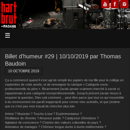
Billet d’humeur #29 | 10/10/2019 par Thomas
Baudoin
10 OCTOBRE 2019
Ça a commencé quand il s’est agi de remplir les papiers de ma fille pour le collège en
septembre de cette année, et de renseigner la rubrique « Catégorie socio-
professionnelle du père ». Bizarrement j’avais jamais vraiment cherché à savoir si
j’appartenais à une catégorie socioprofessionnelle. Jusqu’à présent j’avais réussi à
esquiver la question, Dieu sait comment… peut-être parce que tout ce qui ressemble
à du recensement me paraît inapproprié pour cerner mes activités, et que j’estime
que ce n’est pas mon travail de chercher plus loin.
Artiste ? Musicien ? Touche à tout ? Expérimentateur ?
Distillateur de rêveries ? Amuseur public ? Catalyseur d’émotions ?
Agitateur de conscience ? Chantre des valeurs culturelles du pays ?
Animateur de mariages ? Chômeur longue durée à durée indéterminée ?