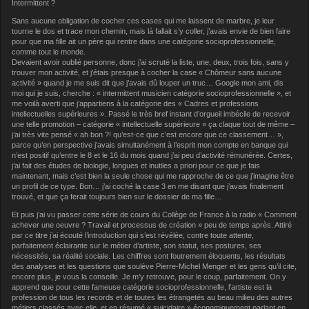
Intermittent ?
Sans aucune obligation de cocher ces cases qui me laissent de marbre, je leur
tourne le dos et trace mon chemin, mais là fallait s’y coller, j’avais envie de bien faire
pour que ma fille ait un père qui rentre dans une catégorie socioprofessionnelle,
comme tout le monde.
Devaient avoir oublié personne, donc j’ai scruté la liste, une, deux, trois fois, sans y
trouver mon activité, et j’étais presque à cocher la case « Chômeur sans aucune
activité » quand je me suis dit que j’avais dû louper un truc… Google mon ami, dis
moi qui je suis, cherche : « intermittent musicien catégorie socioprofessionnelle », et
me voilà averti que j’appartiens à la catégorie des « Cadres et professions
intellectuelles supérieures ». Passé le très bref instant d’orgueil imbécile de recevoir
une telle promotion – catégorie « intellectuelle supérieure » ça claque tout de même –
j’ai très vite pensé « ah bon ?! qu’est-ce que c’est encore que ce classement… »,
parce qu’en perspective j’avais simultanément à l’esprit mon compte en banque qui
n’est positif qu’entre le 8 et le 16 du mois quand j’ai peu d’activité rémunérée. Certes,
j’ai fait des études de biologie, longues et inutiles a priori pour ce que je fais
maintenant, mais c’est bien la seule chose qui me rapproche de ce que j’imagine être
un profil de ce type. Bon… j’ai coché la case 3 en me disant que j’avais finalement
trouvé, et que ça ferait toujours bien sur le dossier de ma fille…
Et puis j’ai vu passer cette série de cours du Collège de France à la radio « Comment
achever une oeuvre ? Travail et processus de création » peu de temps après. Attiré
par ce titre j’ai écouté l’introduction qui s’est révélée, contre toute attente,
parfaitement éclairante sur le métier d’artiste, son statut, ses postures, ses
nécessités, sa réalité sociale. Les chiffres sont foutrement éloquents, les résultats
des analyses et les questions que soulève Pierre-Michel Menger et les gens qu’il cite,
encore plus, je vous la conseille. Je m’y retrouve, pour le coup, parfaitement. On y
apprend que pour cette fameuse catégorie socioprofessionnelle, l’artiste est la
profession de tous les records et de toutes les étrangetés au beau milieu des autres
métiers classés avec elle, et en résumé « suicidaire » économiquement parlant en