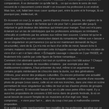
comparaison. À se demander ce qu’elle fait là… ce qui va dans le sens de mon
ressenti de « classement contre intuitif » en trouvant ma profession à cet endroit.
Mais bon, soit, fallait bien nous caser quelque part, entre la poire et le fromage, là oui
pourquoi pas, intellectuel, ok.
En écoutant ce cour j’y ai appris, parmi d’autres choses du genre, les origines de la
posture « aristocratique » de l’artiste qui « vie pour l’art », pouvant aller jusqu’à
mépriser le goût douteux des laborieux qui triment pour manger. Tout ceci m’a paru
éclairant sur un tas de stéréotypes que les professions artistiques se trimbalent,
véhiculés et confirmés par les artistes eux-même bien souvent. L’artiste tel qu’on le
connaît aujourd’hui est une construction datant du romantisme. Même son « besoin »
de se singulariser en permanence (ce qui lui est maintenant demandé de façon
structurelle), vient de là. Ça m’a mis en face d’un drôle de miroir, faisant écho à
certains malaises ressentis jalonnant cette échappée sauvage qu’est ma vocation de
vivre d’un « art » et faire vibrer. « Échappée sauvage » classée en 3 par l’INSEE, et
finalement très cadrée par cette figure de l’artiste romantique…
Comment s’en abstraire quand c’est tout un système qui s’est bâti autour ? Chaque
année on nous demande de nouvelles créations : par exemple pour des
établissement scolaires, il faut présenter du neuf, même si on argumente que
certains projets mériteraient de s’inscrire dans la durée, sur des générations
d’élèves, pour ancrer des pratiques culturelles. Ou encore présenter une actualité
sous l’aspect d’un nouvel album, issu d’une nouvelle création, assortie d’une nouvelle
photo de groupe (vous savez, celle où on voit nos tronches, dans une mise en scène
permettant de nous singulariser au milieu de tout un tas d’autres photos de groupes
du même genre). Et nécessité faisant loi, on s’y plie sous peine d’être rejeté. Il y a
aussi les propositions de cessions à 500 euros dans de grands festivals, là où on
aurait besoin de couvrir l’emploi de six musiciens et d’un ingé son. Vous
comprenez… « vivre pour l’art »… alors du coup c’est pas si malhonnête comme
proposition.
Et je subie ça, cette représentation bien installée de ma profession, qui pèse sur ce