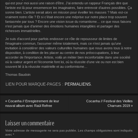
qui est pour moi aussi une raison d’être. J’ai entendu un rappeur Français dire que
l’artiste est là pour ensemencer les imaginaires, faire entrevoir d’autres possibles. Ça
sonne bien. L’artiste serait alors en mission pour éveiller les masses ? Mais est-ce
vraiment notre rôle ? Et si c’était encore une méprise sur notre place trop souvent
fantasmée par tous ? Encore une vision issue du romantisme… ce que nous faisons
n’est jamais que d’animer des émotions humaines intangibles et partager des
richesses immatérielles.
Je suis d’accord pour parfois endosser ce rôle de repousseur de limites de
l’imaginaire commun, l’assumer même totalement, mais ce n’est jamais qu’une
invitation à considérer des valeurs culturelles humaines que nous avons tous à notre
disposition, à condition de les placer au centre de nos préoccupations, à leur
accorder de l’importance. Artiste, voilà un métier bien inconfortable dans une société
où la valeur argent et l’économie font loi, où la réussite d’une vie ou non est bien
souvent lié à la réussite matérielle et au conformisme…
Thomas Baudoin
LIEN POUR MARQUE-PAGES :
PERMALIENS
.
«
Cocanha // Enregistrement de leur
Cocanha // Festival des Vieilles
nouval album avec Raül Refree
Charrues 2019
»
Laisser un commentaire
Votre adresse de messagerie ne sera pas publiée.
Les champs obligatoires sont indiqués
avec
*