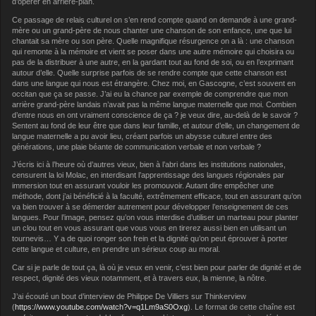
d’opérer en arrière-plan.
Ce passage de relais culturel on s’en rend compte quand on demande à une grand-
mère ou un grand-père de nous chanter une chanson de son enfance, une que lui
chantait sa mère ou son père. Quelle magnifique résurgence on a là : une chanson
qui remonte à la mémoire et vient se poser dans une autre mémoire qui choisira ou
pas de la distribuer à une autre, en la gardant tout au fond de soi, ou en l’exprimant
autour d’elle. Quelle surprise parfois de se rendre compte que cette chanson est
dans une langue qui nous est étrangère. Chez moi, en Gascogne, c’est souvent en
occitan que ça se passe. J’ai eu la chance par exemple de comprendre que mon
arrière grand-père landais n’avait pas la même langue maternelle que moi. Combien
d’entre nous en ont vraiment conscience de ça ? je veux dire, au-delà de le savoir ?
Sentent au fond de leur être que dans leur famille, et autour d’elle, un changement de
langue maternelle a pu avoir lieu, créant parfois un abysse culturel entre des
générations, une plaie béante de communication verbale et non verbale ?
J’écris ici à l’heure où d’autres vieux, bien à l’abri dans les institutions nationales,
censurent la loi Molac, en interdisant l’apprentissage des langues régionales par
immersion tout en assurant vouloir les promouvoir. Autant dire empêcher une
méthode, dont j’ai bénéficié à la faculté, extrêmement efficace, tout en assurant qu’on
va bien trouver à se démerder autrement pour développer l’enseignement de ces
langues. Pour l’image, pensez qu’on vous interdise d’utiliser un marteau pour planter
un clou tout en vous assurant que vous vous en tirerez aussi bien en utilisant un
tournevis… Y a de quoi ronger son frein et la dignité qu’on peut éprouver à porter
cette langue et culture, en prendre un sérieux coup au moral.
Car si je parle de tout ça, là où je veux en venir, c’est bien pour parler de dignité et de
respect, dignité des vieux notamment, et à travers eux, la mienne, la nôtre.
J’ai écouté un bout d’interview de Philippe De Villiers sur Thinkerview
(
https://www.youtube.com/watch?v=q1Lm9aS0Oxg
). Le format de cette chaîne est