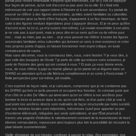
parfait pour rendre entendable n’importe quel intervenant, car on y voit se déployer
leur façon de penser, qu’on soit d’accord ou pas avec lui ou elle. Et c’était très
intéressant de voir son rapport intime à l’histoire et à son ascendance. Il y parlait de
pouvoir se référer à des figures ancestrales, qu’elles soient familiales ou culturelles.
De construire ainsi sa fierté d’être français, d’appartenir à un flux historique, de faire
suite à des figures rendues légendaires pour s’appuyer dessus. Et je ne peux qu’être
d’accord avec lui (si si, ça m’a surpris moi-même). Lui voulait ressembler à son père,
je ne sais pas à quel point, mais je peux dire en un sens qu’il en va de même pour
moi… mais au mien, pas au sien… et je veux pouvoir me référer à toutes les figures
ancestrales familiales et/ou culturelles qui donnent un sens à mon existence et créer
mes propres points d’appui, en faisant fonctionner mon esprit critique, en toute
connaissance de cause.
Mais sans déconner, vous la connaissez bien, vous, votre histoire ?! je veux dire, à
part celle des bouquins de l’école ? je parle de celle qui entoure votre existence, je
parle de l’histoire des gens qui ont conduit à vous ? Et puis ça vous donne envie,
vous, de vous référer à papi ou mamie gâteux qu’on plante tel un légume dans un
EHPAD en attendant qu’il ou elle flétrisse complètement et en sorte à l’horizontale ?
Belle perspective pour soi-même, joli modèle…
C’est exprimé de façon raide, et je caricature, comprenez que je ne condamne pas
les EHPAD qui font ce qu’ils peuvent et occupent leur fonction. Je constate juste que
d’un côté on a des De Villiers qui aimeraient qu’on se réfère à nos ancêtres pour
bomber le torse et avancer dans la vie, qu’on soit fiers, et d’un autre côté je vois à
quel point nos ancêtres directs sont maltraités de façon structurelle par notre société,
que nos histoires locales sont méprisées, méconnues (sauf pour apporter un peu
d’exotisme télévisuel), reléguées aux seuls spécialistes, et que l’État poursuit à
travers une poignée d’individus le ralentissement constant de la transmission de leurs
idiomes vernaculaires, repoussant ainsi toujours plus loin la possibilité de recoudre la
plaie béante susmentionnée.
Vieillir, témoigner de son histoire, continuer à passer le relais, être exemplaire, tout