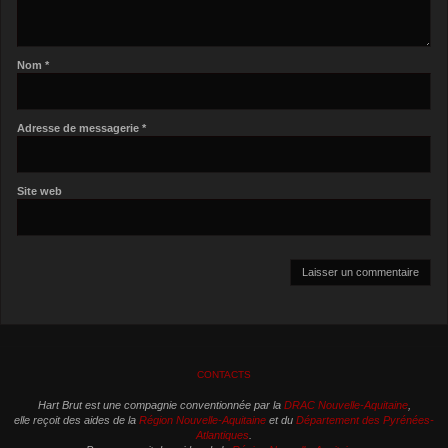
Nom
*
Adresse de messagerie
*
Site web
CONTACTS
Hart Brut est une compagnie conventionnée par la
DRAC Nouvelle-Aquitaine
,
elle reçoit des aides de la
Région Nouvelle-Aquitaine
et du
Département des Pyrénées-
Atlantiques
.