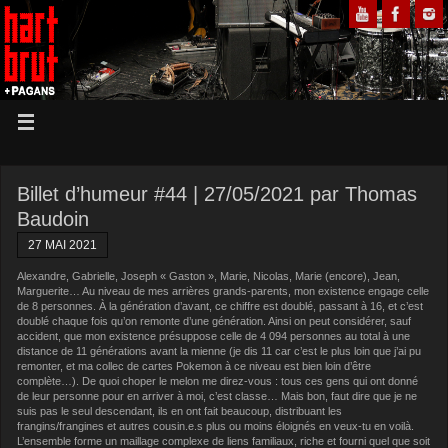
Billet d’humeur #44 | 27/05/2021 par Thomas
Baudoin
27 MAI 2021
Alexandre, Gabrielle, Joseph « Gaston », Marie, Nicolas, Marie (encore), Jean,
Marguerite… Au niveau de mes arrières grands-parents, mon existence engage celle
de 8 personnes. À la génération d’avant, ce chiffre est doublé, passant à 16, et c’est
doublé chaque fois qu’on remonte d’une génération. Ainsi on peut considérer, sauf
accident, que mon existence présuppose celle de 4 094 personnes au total à une
distance de 11 générations avant la mienne (je dis 11 car c’est le plus loin que j’ai pu
remonter, et ma collec de cartes Pokemon à ce niveau est bien loin d’être
complète…). De quoi choper le melon me direz-vous : tous ces gens qui ont donné
de leur personne pour en arriver à moi, c’est classe… Mais bon, faut dire que je ne
suis pas le seul descendant, ils en ont fait beaucoup, distribuant les
frangins/frangines et autres cousin.e.s plus ou moins éloignés en veux-tu en voilà.
L’ensemble forme un maillage complexe de liens familiaux, riche et fourni quel que soit