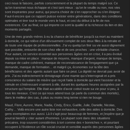
ceci nous le faisons, parfois consciemment et la plupart du temps malgré soi. Ce
qu’on transmet nous échappe et c’est tant mieux : qu’on le veuille ou non, nos vies
sont inspirantes pour autrui, qui pourra choisir de s’en rapprocher ou s’en éloigner.
Faut-il encore que ce rapport puisse exister entre générations, dans des conditions
optimales et tirer tout le monde vers le haut, et ceci du début à la fin de nos
existences. Car au final, ce qui importe ce sont la qualité et la richesse du lien et des
moments partagés.
Une de mes grands-mères à eu la chance de bénéficier jusqu’à sa mort au maintient
à domicile, ce qui relève d’un dévouement complet de ses deux filles à la retraite et
de toute une équipe de professionnelles. J’ai vu quelqu’un finir sa vie aussi dignement
que possible, entourée de son chez elle et de ses proches : une véritable chance.
Pour autant, ce service essentiel aux personnes âgées est en crise, il a peu évolué
depuis sa mise en place : manque de moyens, manque d’argent, manque de temps,
manque de cadre cohérent, manque de reconnaissance de l’engagement que ça
demande, manque de formation… et malgré ça, économies sur la tête des
bénéficiaires et des agents autant que faire se peut. La dignité ne devrait pas avoir de
prix. J’ai eu indirectement le témoignage d’une mamie qui s’interrogeait et a pris
conscience du salaire de misère que reçoit l’aide à domicile qui vient l’assister et la
stimule en s’intéressant vraiment à elle, durant les quelques heures assignées par la
structure qui l’emploie. Elle était accablée d’avoir cotisé toute sa vie pour si peu, à
tous les niveaux. C’est ce qui nous attend tous (je parle du commun des mortels),
dans le meilleur des cas, à plus ou moins long terme si rien ne bouge.
Maud, Flore, Aurore, Marie, Nadia, Cindy, Erico, Gaëlle, Julie, Danielle, Nicolas,
Cathy… Voilà encore une autre liste non exhaustive, celle des aides à domicile. Des
gens exemplaires eux aussi. Là il s’agit pour beaucoup de femmes, et j’espère que je
pourrai bientôt y citer autant d’hommes. La plupart sont dans des situations
précaires, trop souvent considérées à tort comme des « bonniches », et pourtant
occupent à l’évidence un rôle social crucial et sensible auprès des personnes âgées