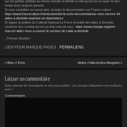
qui est parfois similaire au niveau humain et intimité à celui qu’ont pu occuper en leur
temps leurs propres parents.
Si vous souhaitez en savoir plus, écoutez le documentaire sur France culture :
https://www.franceculture.fr/emissions/lsd-la-serie-documentaire/a-votre-service-44-
aides-a-domicile-expertes-en-dependance
Et signez la pétition du Collectif National La Force Invisible des Aides à Domicile,
soutenez leur combat qui est au final celui de tous :
https://www.change.org/p/mr-
macron-aidez-nous-a-sauver-le-secteur-de-l-aide-a-domicile
_Thomas Baudoin
LIEN POUR MARQUE-PAGES :
PERMALIENS
.
«
Bòsc // Echo
Aèdes // Adiu la bèra Margoton
»
Laisser un commentaire
Votre adresse de messagerie ne sera pas publiée.
Les champs obligatoires sont indiqués
avec
*
Commentaire