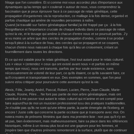
l’étage que l’on considère. Et si comme moi vous accordez plus d’importance aux
dynamiques qu’au temps qui « coulerait » autour de nous, vous comprendrez la
fascination que je peux éprouver face à ce passage de relais génétique, cette
propagation d’organismes via la reproduction, ce maillage à la fois dense, organisé et
parfois chaotique qui amène de nouvelles personnes à naître.
Quand j’ai travaillé sur l’arbre généalogique familial j’ai été frappé par ça : à la fois
l’insignifiance et l’importance cruciale de chaque individu dans ce passage de relais
qu’est la vie, et le tissage qui amène à chacun d’entre nous et se poursuit parfois. J’y
ai vu moins un arbre que des cercles de propagation d’ondes, comme il se produit
lorsqu’il pleut à la surface de l’eau, des cercles qui se propagent et se coupent,
chacun d’entre nous naissant à chaque fois qu’à lieu un croisement, créant un
fourmillement dans toutes les directions.
Et ce qui est valable pour le relais génétique, l’est tout autant pour le relais culturel.
Les « vieux » (entendez « ceux qui ont existé avant nous » et parfois en même
temps que nous), nous ont transmis, parfois par leur seule existence, sans
nécessairement de volonté de leur part, ce qu’ils étaient, ce qu’ils savaient faire, ce
qu’il croyaient et transportaient en eux. Des exemples en sommes, que l’on peut
suivre et/ou critiquer pour poursuivre cette aventure qu’est la vie.
Alexis, Félix, Jeanty, André, Pascal, Robert, Lucien, Pierre, Jean-Claude, Marie-
Claude, Rosine, Pèire… Ne font pas partie de mon arbre généalogique, mais ont
contribué à me passer tout autant le relais culturel qui m’anime et ont compté pour
faire aujourd’hui de moi un musicien professionnel issu des pratiques traditionnelles.
Je n’oublie pas qu’ils ne sont qu’une infime partie, la partie émergée de l’iceberg, et
encore ! Juste celle qui concerne la partie occitane que je transporte avec moi. On
notera moins de prénoms féminins que dans ma première liste : non pas qu’il n’y en
ait pas, bien évidemment, mais malheureusement, faire sa place dans les références
historiques, même à un niveau plus local est une gageure pour les femmes, et
j’espère bien que d’autres prénoms remonteront à la surface, plutôt que de continuer