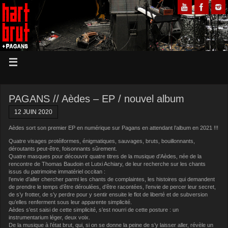
PAGANS // Aèdes – EP / nouvel album
12 JUIN 2020
Aèdes sort son premier EP en numérique sur Pagans en attendant l’album en 2021 !!!
Quatre visages protéiformes, énigmatiques, sauvages, bruts, bouillonnants,
déroutants peut-être, foisonnants sûrement.
Quatre masques pour découvrir quatre titres de la musique d’Aèdes, née de la
rencontre de Thomas Baudoin et Lutxi Achiary, de leur recherche sur les chants
issus du patrimoine immatériel occitan :
l’envie d’aller chercher parmi les chants de complaintes, les histoires qui demandent
de prendre le temps d’être déroulées, d’être racontées, l’envie de percer leur secret,
de s’y frotter, de s’y perdre pour y sentir ensuite le flot de liberté et de subversion
qu’elles renferment sous leur apparente simplicité.
Aèdes s’est saisi de cette simplicité, s’est nourri de cette posture : un
instrumentarium léger, deux voix.
De la musique à l’état brut, qui, si on se donne la peine de s’y laisser aller, révèle un