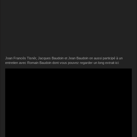
Joan Francés Tisnèr, Jacques Baudoin et Jean Baudoin on aussi participé à un
entretien avec Romain Baudoin dont vous pouvez regarder un long extrait ici: