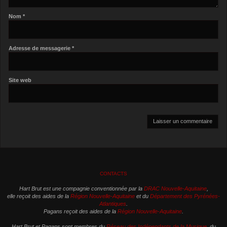
Nom
*
Adresse de messagerie
*
Site web
CONTACTS
Hart Brut est une compagnie conventionnée par la
DRAC Nouvelle-Aquitaine
,
elle reçoit des aides de la
Région Nouvelle-Aquitaine
et du
Département des Pyrénées-
Atlantiques
.
Pagans reçoit des aides de la
Région Nouvelle-Aquitaine
.
Hart Brut et Pagans sont membres du
Réseau des Indépendants de la Musique
, du