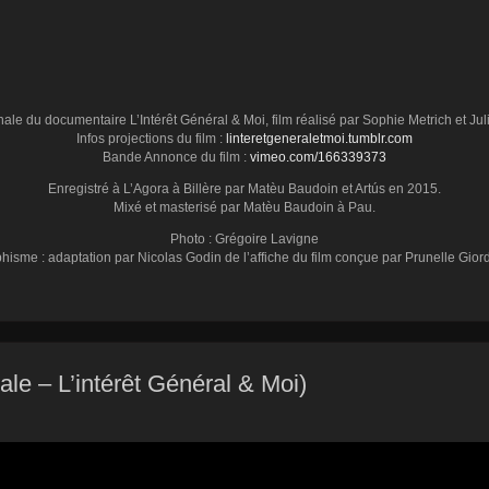
ale du documentaire L’Intérêt Général & Moi, film réalisé par Sophie Metrich et Jul
Infos projections du film :
linteretgeneraletmoi.tumblr.com
Bande Annonce du film :
vimeo.com/166339373
Enregistré à L’Agora à Billère par Matèu Baudoin et Artús en 2015.
Mixé et masterisé par Matèu Baudoin à Pau.
Photo : Grégoire Lavigne
hisme : adaptation par Nicolas Godin de l’affiche du film conçue par Prunelle Gior
ale – L’intérêt Général & Moi)