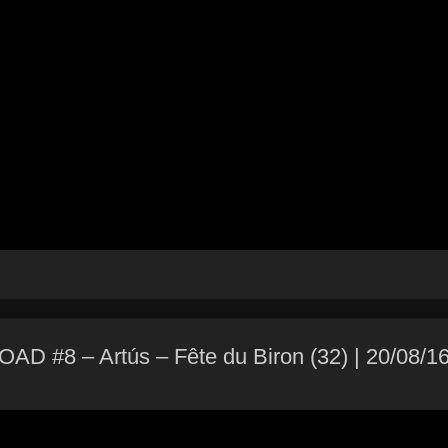
8 – Artús – Fête du Biron (32) | 20/08/1