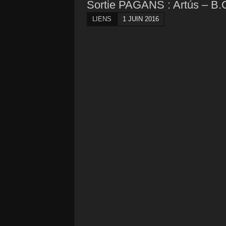
Sortie PAGANS : Artús – B​.​O
LIENS
1 JUIN 2016