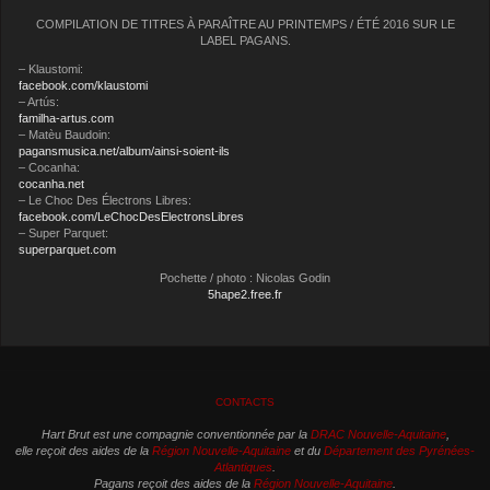
COMPILATION DE TITRES À PARAÎTRE AU PRINTEMPS / ÉTÉ 2016 SUR LE
LABEL PAGANS.
– Klaustomi:
facebook.com/klaustomi
– Artús:
familha-artus.com
– Matèu Baudoin:
pagansmusica.net/album/ainsi-soient-ils
– Cocanha:
cocanha.net
– Le Choc Des Électrons Libres:
facebook.com/LeChocDesElectronsLibres
– Super Parquet:
superparquet.com
Pochette / photo : Nicolas Godin
5hape2.free.fr
CONTACTS
Hart Brut est une compagnie conventionnée par la
DRAC Nouvelle-Aquitaine
,
elle reçoit des aides de la
Région Nouvelle-Aquitaine
et du
Département des Pyrénées-
Atlantiques
.
Pagans reçoit des aides de la
Région Nouvelle-Aquitaine
.