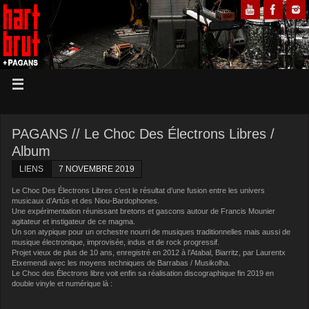
PAGANS // Le Choc Des Électrons Libres /
Album
LIENS
7 NOVEMBRE 2019
Le Choc Des Électrons Libres c’est le résultat d’une fusion entre les univers
musicaux d’Artús et des Niou-Bardophones.
Une expérimentation réunissant bretons et gascons autour de Francis Mounier
agitateur et instigateur de ce magma.
Un son atypique pour un orchestre nourri de musiques traditionnelles mais aussi de
musique électronique, improvisée, indus et de rock progressif.
Projet vieux de plus de 10 ans, enregistré en 2012 à l’Atabal, Biarritz, par Laurentx
Etxemendi avec les moyens techniques de Barrabas / Musikolha.
Le Choc des Électrons libre voit enfin sa réalisation discographique fin 2019 en
double vinyle et numérique là :