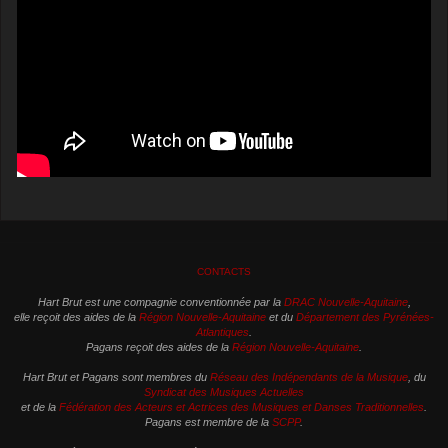
CONTACTS
Hart Brut est une compagnie conventionnée par la
DRAC Nouvelle-Aquitaine
,
elle reçoit des aides de la
Région Nouvelle-Aquitaine
et du
Département des Pyrénées-
Atlantiques
.
Pagans reçoit des aides de la
Région Nouvelle-Aquitaine
.
Hart Brut et Pagans sont membres du
Réseau des Indépendants de la Musique
, du
Syndicat des Musiques Actuelles
et de la
Fédération des Acteurs et Actrices des Musiques et Danses Traditionnelles
.
Pagans est membre de la
SCPP
.