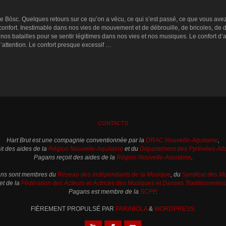
e Bòsc. Quelques retours sur ce qu’on a vécu, ce qui s’est passé, ce que vous ave
e confort. Inestimable dans nos vies de mouvement et de débrouille, de bricoles, d
nos batailles pour se sentir légitimes dans nos vies et nos musiques. Le confort d’av
l’attention. Le confort presque excessif …
CONTACTS
Hart Brut est une compagnie conventionnée par la
DRAC Nouvelle-Aquitaine
,
oit des aides de la
Région Nouvelle-Aquitaine
et du
Département des Pyrénées-Atl
Pagans reçoit des aides de la
Région Nouvelle-Aquitaine
.
gans sont membres du
Réseau des Indépendants de la Musique
, du
Syndicat des Mu
et de la
Fédération des Acteurs et Actrices des Musiques et Danses Traditionnelles
Pagans est membre de la
SCPP
.
FIÈREMENT PROPULSÉ PAR
PARABOLA
&
WORDPRESS.