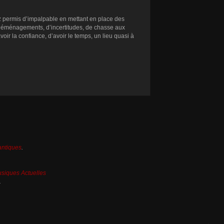
z permis d’impalpable en mettant en place des
e déménagements, d’incertitudes, de chasse aux
oir la confiance, d’avoir le temps, un lieu quasi à
antiques
.
siques Actuelles
.