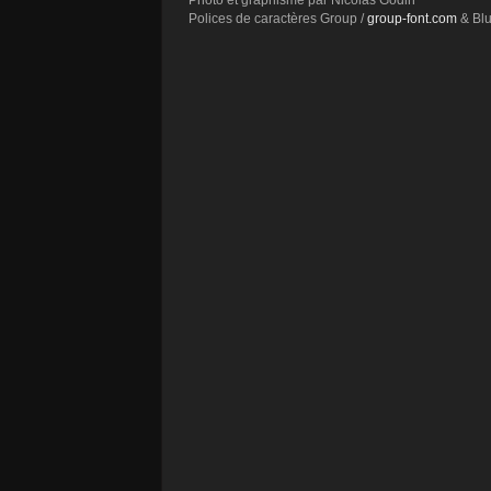
Photo et graphisme par Nicolas Godin
Polices de caractères Group /
group-font.com
& Blu