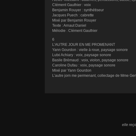
Clément Gauthier : voix
Benjamin Rouyer : synthétiseur
Jacques Puech : cabrette
Mixé par Benjamin Rouyer
Texte : Arnaut Daniel
Mélodie : Clément Gauthier
6
L’AUTRE JOUR EN ME PROMENANT
Yann Gourdon : vielle à roue, paysage sonore
Lutxi Achiary : voix, paysage sonore
Basile Brémaud : voix, violon, paysage sonore
Caroline Dufau : voix, paysage sonore
Mixé par Yann Gourdon
L’autre jorn me permenant, collectage de Mme Gen
elle reç