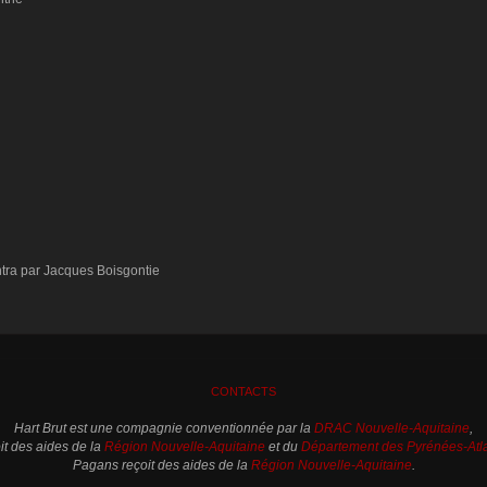
tra par Jacques Boisgontie
CONTACTS
Hart Brut est une compagnie conventionnée par la
DRAC Nouvelle-Aquitaine
,
oit des aides de la
Région Nouvelle-Aquitaine
et du
Département des Pyrénées-Atl
Pagans reçoit des aides de la
Région Nouvelle-Aquitaine
.