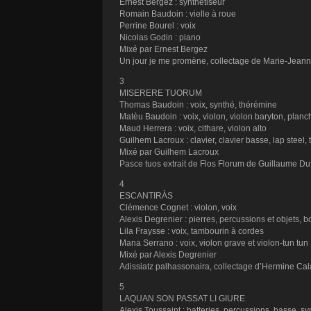
Ernest Bergez : synthétiseur
Romain Baudoin : vielle à roue
Perrine Bourel : voix
Nicolas Godin : piano
Mixé par Ernest Bergez
Un jour je me promène, collectage de Marie-Jeann
3
MISERERE TUORUM
Thomas Baudoin : voix, synthé, thérémine
Matèu Baudoin : voix, violon, violon baryton, planc
Maud Herrera : voix, cithare, violon alto
Guilhem Lacroux : clavier, clavier basse, lap steel,
Mixé par Guilhem Lacroux
Pasce tuos extrait de Flos Florum de Guillaume Du
4
ESCANTIRÀS
Clémence Cognet : violon, voix
Alexis Degrenier : pierres, percussions et objets, b
Lila Fraysse : voix, tambourin à cordes
Mana Serrano : voix, violon grave et violon-tun tun
Mixé par Alexis Degrenier
Adissiatz palhassonaira, collectage d’Hermine Cal
5
LAQUAN SON PASSAT LI GIURE
Alexis Toussaint : batteries, percussions, basse, sy