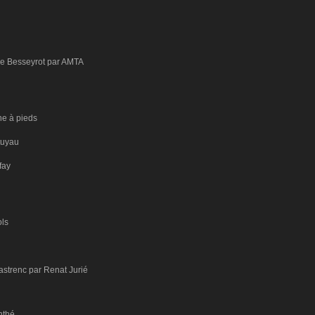
e Besseyrot par
AMTA
he à pieds
 tuyau
fay
ols
astrenc par Renat Jurié
nthé