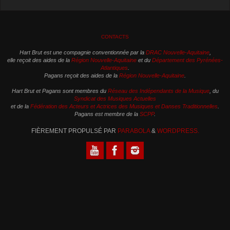
CONTACTS
Hart Brut est une compagnie conventionnée par la
DRAC Nouvelle-Aquitaine
,
elle reçoit des aides de la
Région Nouvelle-Aquitaine
et du
Département des Pyrénées-
Atlantiques
.
Pagans reçoit des aides de la
Région Nouvelle-Aquitaine
.
Hart Brut et Pagans sont membres du
Réseau des Indépendants de la Musique
, du
Syndicat des Musiques Actuelles
et de la
Fédération des Acteurs et Actrices des Musiques et Danses Traditionnelles
.
Pagans est membre de la
SCPP
.
FIÈREMENT PROPULSÉ PAR
PARABOLA
&
WORDPRESS.