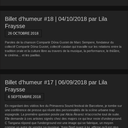
Billet d’humeur #18 | 04/10/2018 par Lila
Fraysse
26 OCTOBRE 2018
Paroles de la chanson Compartir Dóna Gustet de Marc Sempere, fondateur du
collectif Compartir Dóna Gustet, collectif catalan qui travaille sur les relations entre la
tradition orale et la culture libre au travers de la musique, la performance, le théâtre,
le cinéma… et les paellas.
Billet d’humeur #17 | 06/09/2018 par Lila
Fraysse
6 SEPTEMBRE 2018
En regardant des vidéos live du Primavera Sound festival de Barcelone, je tombe sur
une conférence de presse qui réunit des personnalités de la scène urbaine trap
espagnole. La première question posée par Alicia Álvarez m’accroche tout de suite.
Elle demande à ces artistes signés chez des majors ce qui leur reste d’underground.
C Tangana répond que l’underground est une image qui se fabrique, un moyen
comme un autre de vendre sa musique. Yung Beef quant à lui, affirme qu’il est plus