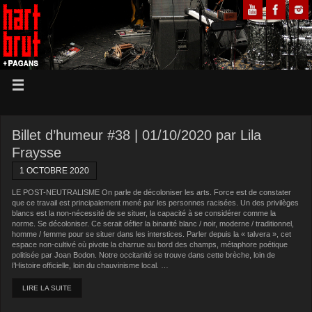
Billet d’humeur #38 | 01/10/2020 par Lila
Fraysse
1 OCTOBRE 2020
LE POST-NEUTRALISME On parle de décoloniser les arts. Force est de constater
que ce travail est principalement mené par les personnes racisées. Un des privilèges
blancs est la non-nécessité de se situer, la capacité à se considérer comme la
norme. Se décoloniser. Ce serait défier la binarité blanc / noir, moderne / traditionnel,
homme / femme pour se situer dans les interstices. Parler depuis la « talvera », cet
espace non-cultivé où pivote la charrue au bord des champs, métaphore poétique
politisée par Joan Bodon. Notre occitanité se trouve dans cette brèche, loin de
l’Histoire officielle, loin du chauvinisme local. …
LIRE LA SUITE