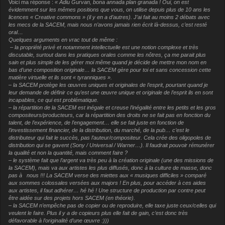
Voici ma réponse :
« Adiu Gurvan, bona annada plan granada ! Oui, on est
évidemment sur les mêmes positions que vous, on utilise depuis plus de 10 ans les
licences « Creative commons » (il y en a d’autres). J’ai fait au moins 2 débats avec
les mecs de la SACEM, mais nous n’avons jamais rien écrit là-dessus, c’est resté
oral…
Quelques arguments en vrac tout de même :
– la propriété privé et notamment intellectuelle est une notion complexe et très
discutable, surtout dans les pratiques orales comme les nôtres, ça me parait plus
sain et plus simple de les gérer moi même quand je décide de mettre mon nom en
bas d’une composition originale… la SACEM gère pour toi et sans concession cette
matière virtuelle et ils sont « tyranniques ».
– la SACEM protège les œuvres uniques et originales de l’esprit, pourtant quand je
leur demande de définir ce qu’est une œuvre unique et originale de l’esprit ils en sont
incapables, ce qui est problématique.
– la répartition de la SACEM est inégale et creuse l’inégalité entre les petits et les gros
compositeurs/producteurs, car la répartition des droits ne se fait pas en fonction du
talent, de l’expérience, de l’engagement… elle se fait juste en fonction de
l’investissement financier, de la distribution, du marché, de la pub… c’est le
distributeur qui fait le succès, pas l’auteur/compositeur. Cela crée des oligopoles de
distribution qui se gavent (Sony / Universal / Warner…). Il faudrait pouvoir rémunérer
la qualité et non la quantité, mais comment faire ?
– le système fait que l’argent va très peu à la création originale (une des missions de
la SACEM), mais va aux artistes les plus diffusés, donc à la culture de masse, donc
pas à nous !!! La SACEM verse des miettes aux « musiques difficiles » comparé
aux sommes colossales versées aux majors ! En plus, pour accéder à ces aides
aux artistes, il faut adhérer… hé hé ! Une structure de production par contre peut
être aidée sur des projets hors SACEM (en théorie).
– la SACEM n’empêche pas de copier ou de reproduire, elle taxe juste ceux/celles qui
veulent le faire. Plus il y a de copieurs plus elle fait de gain, c’est donc très
défavorable à l’originalité d’une œuvre :)))