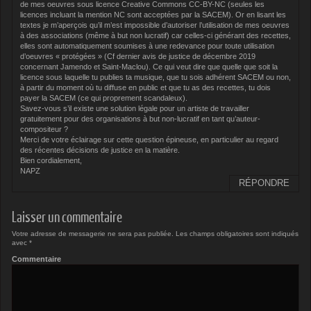
de mes oeuvres sous licence Creative Commons CC-BY-NC (seules les
licences incluant la mention NC sont acceptées par la SACEM). Or en lisant les
textes je m’aperçois qu’il m’est impossible d’autoriser l’utilisation de mes oeuvres
à des associations (même à but non lucratif) car celles-ci générant des recettes,
elles sont automatiquement soumises à une redevance pour toute utilisation
d’oeuvres « protégées » (Cf dernier avis de justice de décembre 2019
concernant Jamendo et Saint-Maclou). Ce qui veut dire que quelle que soit la
licence sous laquelle tu publies ta musique, que tu sois adhérent SACEM ou non,
à partir du moment où tu diffuse en public et que tu as des recettes, tu dois
payer la SACEM (ce qui proprement scandaleux).
Savez-vous s’il existe une solution légale pour un artiste de travailler
gratuitement pour des organisations à but non-lucratif en tant qu’auteur-
compositeur ?
Merci de votre éclairage sur cette question épineuse, en particulier au regard
des récentes décisions de justice en la matière.
Bien cordialement,
NAPZ
RÉPONDRE
Laisser un commentaire
Votre adresse de messagerie ne sera pas publiée.
Les champs obligatoires sont indiqués
avec
*
Commentaire