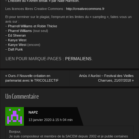
–
L’histoire du « Amen Break » par Nate Harrison.
Les licences libres Creative Commons :
http://creativecommons.fr
Et pour terminer sur le plagiat, l’emprunt et les limites du « sampling », faites vous un
avis sur :
–
Pharrell Williams et Robin Thicke
–
Pharrel Williams
(tout seul)
–
Ed Sheeran
–
Kanye West
–
Kanye West
(encore)
–
Daft Punk
LIEN POUR MARQUE-PAGES :
PERMALIENS
.
«
Ours // Nouvelle création en
Artús // Auròst – Festival des Vieilles
partenariat avec le TRICOLLECTIF
Charrues, 21/07/2018
»
Un Commentaire
NAPZ
13 janvier 2020 à 15 h 04 min
Bonjour,
Je suis compositeur et membre de la SACEM depuis 2002 et je publie certaines