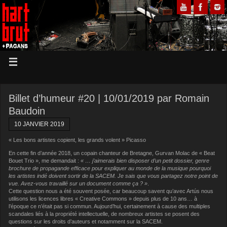
Billet d’humeur #20 | 10/01/2019 par Romain
Baudoin
10 JANVIER 2019
« Les bons artistes copient, les grands volent » Picasso
En cette fin d’année 2018, un copain chanteur de Bretagne, Gurvan Molac de « Beat
Bouet Trio », me demandait :
« … j’aimerais bien disposer d’un petit dossier, genre
brochure de propagande efficace pour expliquer au monde de la musique pourquoi
les artistes indé doivent sortir de la SACEM. Je sais que vous partagez notre point de
vue. Avez-vous travaillé sur un document comme ça ? »
.
Cette question nous a été souvent posée, car beaucoup savent qu’avec Artús nous
utilisons les licences libres « Creative Commons » depuis plus de 10 ans… à
l’époque ce n’était pas si commun. Aujourd’hui, certainement à cause des multiples
scandales liés à la propriété intellectuelle, de nombreux artistes se posent des
questions sur les droits d’auteurs et notamment sur la SACEM.