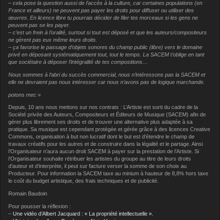
– cela pose la question aussi de l’accès à la culture, car certaines populations (en
France et ailleurs) ne peuvent pas payer les droits pour diffuser ou utiliser des
œuvres. En licence libre tu pourrais décider de filer tes morceaux si les gens ne
peuvent pas se les payer.
– c’est un frein à l’oralité, surtout si tout est déposé et que les auteurs/compositeurs
ne gèrent pas eux même leurs droits.
– ça favorise le passage d’objets sonores du champ public (libre) vers le domaine
privé en déposant systématiquement tout, tout le temps. La SACEM t’oblige en tant
que sociétaire à déposer l’intégralité de tes compositions…
Nous sommes à l’abri du succès commercial, nous n’intéressons pas la SACEM et
elle ne devraient pas nous intéresser car nous n’avons pas de logique marchande.
potons mec »
Depuis, 10 ans nous mettons sur nos contrats : L’Artiste est sorti du cadre de la
Société privée des Auteurs, Compositeurs et Éditeurs de Musique (SACEM) afin de
gérer plus librement ses droits et de trouver une alternative plus adaptée à sa
pratique. Sa musique est cependant protégée et gérée grâce à des licences Creative
Commons, organisation à but non lucratif dont le but est d’étendre le champ de
travaux créatifs pour les autres et de construire dans la légalité et le partage. Ainsi
l’Organisateur n’aura aucun droit SACEM à payer sur la prestation de l’Artiste. Si
l’Organisateur souhaite rétribuer les artistes du groupe au titre de leurs droits
d’auteur et d’interprète, il peut sur facture verser la somme de son choix au
Producteur. Pour information la SACEM taxe au minium à hauteur de 8,8% hors taxe
le coût du budget artistique, des frais techniques et de publicité.
Romain Baudoin
Pour pousser la réflexion :
–
Une vidéo d’Albert Jacquard : « La propriété intellectuelle ».