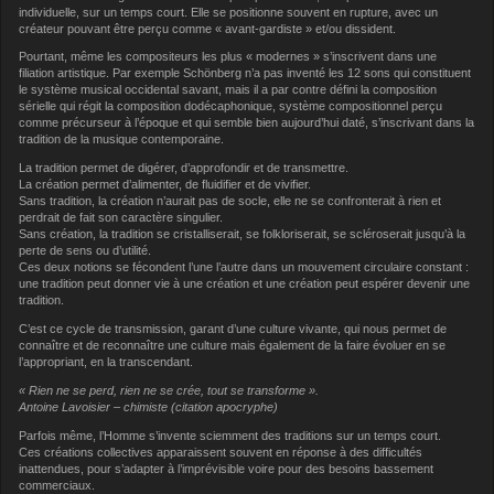
individuelle, sur un temps court. Elle se positionne souvent en rupture, avec un
créateur pouvant être perçu comme « avant-gardiste » et/ou dissident.
Pourtant, même les compositeurs les plus « modernes » s’inscrivent dans une
filiation artistique. Par exemple Schönberg n’a pas inventé les 12 sons qui constituent
le système musical occidental savant, mais il a par contre défini la composition
sérielle qui régit la composition dodécaphonique, système compositionnel perçu
comme précurseur à l’époque et qui semble bien aujourd’hui daté, s’inscrivant dans la
tradition de la musique contemporaine.
La tradition permet de digérer, d’approfondir et de transmettre.
La création permet d’alimenter, de fluidifier et de vivifier.
Sans tradition, la création n’aurait pas de socle, elle ne se confronterait à rien et
perdrait de fait son caractère singulier.
Sans création, la tradition se cristalliserait, se folkloriserait, se scléroserait jusqu’à la
perte de sens ou d’utilité.
Ces deux notions se fécondent l’une l’autre dans un mouvement circulaire constant :
une tradition peut donner vie à une création et une création peut espérer devenir une
tradition.
C’est ce cycle de transmission, garant d’une culture vivante, qui nous permet de
connaître et de reconnaître une culture mais également de la faire évoluer en se
l’appropriant, en la transcendant.
« Rien ne se perd, rien ne se crée, tout se transforme ».
Antoine Lavoisier – chimiste (citation apocryphe)
Parfois même, l’Homme s’invente sciemment des traditions sur un temps court.
Ces créations collectives apparaissent souvent en réponse à des difficultés
inattendues, pour s’adapter à l’imprévisible voire pour des besoins bassement
commerciaux.