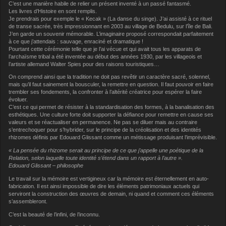
C’est une manière habile de relier un présent inventé à un passé fantasmé.
Les livres d’Histoire en sont remplis.
Je prendrais pour exemple le « Kecak » (La danse du singe). J’ai assisté à ce rituel
de transe sacrée, très impressionnant en 2003 au village de Bedulu, sur l’île de Bali.
J’en garde un souvenir mémorable. L’imaginaire proposé correspondait parfaitement
à ce que j’attendais : sauvage, enraciné et dramatique !
Pourtant cette cérémonie telle que je l’ai vécue et qui avait tous les apparats de
l’archaïsme tribal a été inventée au début des années 1930, par les villageois et
l’artiste allemand Walter Spies pour des raisons touristiques…
On comprend ainsi que la tradition ne doit pas revêtir un caractère sacré, solennel,
mais qu’il faut sainement la bousculer, la remettre en question. Il faut pouvoir en faire
trembler ses fondements, la confronter à l’altérité créatrice pour espérer la faire
évoluer.
C’est ce qui permet de résister à la standardisation des formes, à la banalisation des
esthétiques. Une culture forte doit supporter la défiance pour remettre en cause ses
valeurs et se réactualiser en permanence. Ne pas se diluer mais au contraire
s’entrechoquer pour s’hybrider, sur le principe de la créolisation et des identités
rhizomes définis par Edouard Glissant comme un métissage produisant l’imprévisible.
« La pensée du rhizome serait au principe de ce que j’appelle une poétique de la
Relation, selon laquelle toute identité s’étend dans un rapport à l’autre ».
Edouard Glissant – philosophe
Le travail sur la mémoire est vertigineux car la mémoire est éternellement en auto-
fabrication. Il est ainsi impossible de dire les éléments patrimoniaux actuels qui
serviront la construction des œuvres de demain, ni quand et comment ces éléments
s’assembleront.
C’est la beauté de l’infini, de l’inconnu.