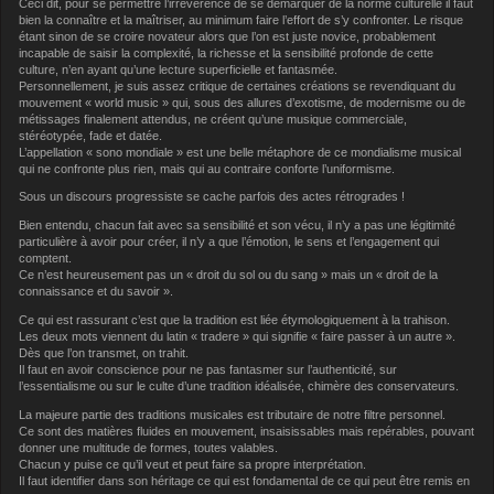
Ceci dit, pour se permettre l’irrévérence de se démarquer de la norme culturelle il faut
bien la connaître et la maîtriser, au minimum faire l’effort de s’y confronter. Le risque
étant sinon de se croire novateur alors que l’on est juste novice, probablement
incapable de saisir la complexité, la richesse et la sensibilité profonde de cette
culture, n’en ayant qu’une lecture superficielle et fantasmée.
Personnellement, je suis assez critique de certaines créations se revendiquant du
mouvement « world music » qui, sous des allures d’exotisme, de modernisme ou de
métissages finalement attendus, ne créent qu’une musique commerciale,
stéréotypée, fade et datée.
L’appellation « sono mondiale » est une belle métaphore de ce mondialisme musical
qui ne confronte plus rien, mais qui au contraire conforte l’uniformisme.
Sous un discours progressiste se cache parfois des actes rétrogrades !
Bien entendu, chacun fait avec sa sensibilité et son vécu, il n’y a pas une légitimité
particulière à avoir pour créer, il n’y a que l’émotion, le sens et l’engagement qui
comptent.
Ce n’est heureusement pas un « droit du sol ou du sang » mais un « droit de la
connaissance et du savoir ».
Ce qui est rassurant c’est que la tradition est liée étymologiquement à la trahison.
Les deux mots viennent du latin « tradere » qui signifie « faire passer à un autre ».
Dès que l’on transmet, on trahit.
Il faut en avoir conscience pour ne pas fantasmer sur l’authenticité, sur
l’essentialisme ou sur le culte d’une tradition idéalisée, chimère des conservateurs.
La majeure partie des traditions musicales est tributaire de notre filtre personnel.
Ce sont des matières fluides en mouvement, insaisissables mais repérables, pouvant
donner une multitude de formes, toutes valables.
Chacun y puise ce qu’il veut et peut faire sa propre interprétation.
Il faut identifier dans son héritage ce qui est fondamental de ce qui peut être remis en