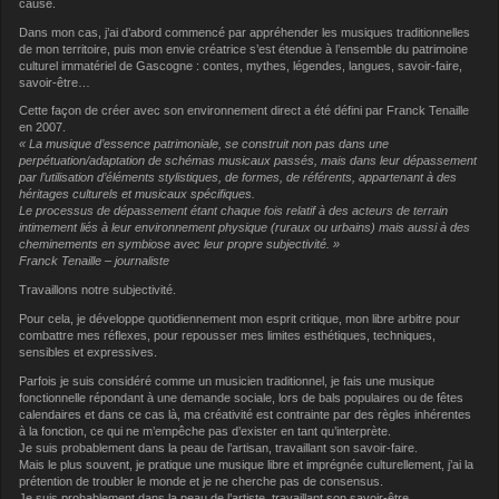
cause.
Dans mon cas, j’ai d’abord commencé par appréhender les musiques traditionnelles
de mon territoire, puis mon envie créatrice s’est étendue à l’ensemble du patrimoine
culturel immatériel de Gascogne : contes, mythes, légendes, langues, savoir-faire,
savoir-être…
Cette façon de créer avec son environnement direct a été défini par Franck Tenaille
en 2007.
« La musique d’essence patrimoniale, se construit non pas dans une
perpétuation/adaptation de schémas musicaux passés, mais dans leur dépassement
par l’utilisation d’éléments stylistiques, de formes, de référents, appartenant à des
héritages culturels et musicaux spécifiques.
Le processus de dépassement étant chaque fois relatif à des acteurs de terrain
intimement liés à leur environnement physique (ruraux ou urbains) mais aussi à des
cheminements en symbiose avec leur propre subjectivité. »
Franck Tenaille – journaliste
Travaillons notre subjectivité.
Pour cela, je développe quotidiennement mon esprit critique, mon libre arbitre pour
combattre mes réflexes, pour repousser mes limites esthétiques, techniques,
sensibles et expressives.
Parfois je suis considéré comme un musicien traditionnel, je fais une musique
fonctionnelle répondant à une demande sociale, lors de bals populaires ou de fêtes
calendaires et dans ce cas là, ma créativité est contrainte par des règles inhérentes
à la fonction, ce qui ne m’empêche pas d’exister en tant qu’interprète.
Je suis probablement dans la peau de l’artisan, travaillant son savoir-faire.
Mais le plus souvent, je pratique une musique libre et imprégnée culturellement, j’ai la
prétention de troubler le monde et je ne cherche pas de consensus.
Je suis probablement dans la peau de l’artiste, travaillant son savoir-être.