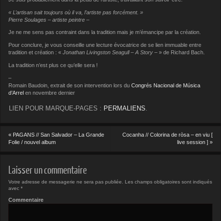
« L’artisan sait toujours où il va, l’artiste pas forcément. »
Pierre Soulages – artiste peintre –
Je ne me sens pas contraint dans la tradition mais je m’émancipe par la création.
Pour conclure, je vous conseille une lecture évocatrice de se lien immuable entre
tradition et création : «
Jonathan Livingston Seagull – A Story –
» de Richard Bach.
La tradition n’est plus ce qu’elle sera !
–
Romain Baudoin, extrait de son intervention lors du
Congrés Nacional de Música
d’Arrel
en novembre dernier
LIEN POUR MARQUE-PAGES :
PERMALIENS
.
«
PAGANS // San Salvador – La Grande
Cocanha // Colorina de ròsa – en viu [
Folie / nouvel album
live session ]
»
Laisser un commentaire
Votre adresse de messagerie ne sera pas publiée.
Les champs obligatoires sont indiqués
avec
*
Commentaire