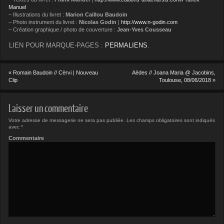
Manuel
– Illustrations du livret :
Marion Caillou Baudoin
– Photo instrument du livret :
Nicolas Godin
|
http://www.n-godin.com
– Création graphique / photo de couverture :
Jean-Yves Cousseau
LIEN POUR MARQUE-PAGES :
PERMALIENS
.
«
Romain Baudoin // Cèrvi | Nouveau
Aèdes // Joana Maria @ Jacobins,
Clip
Toulouse, 08/06/2018
»
Laisser un commentaire
Votre adresse de messagerie ne sera pas publiée.
Les champs obligatoires sont indiqués
avec
*
Commentaire