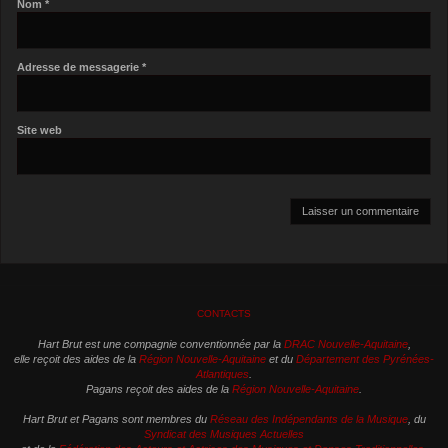
Nom
*
Adresse de messagerie
*
Site web
CONTACTS
Hart Brut est une compagnie conventionnée par la
DRAC Nouvelle-Aquitaine
,
elle reçoit des aides de la
Région Nouvelle-Aquitaine
et du
Département des Pyrénées-
Atlantiques
.
Pagans reçoit des aides de la
Région Nouvelle-Aquitaine
.
Hart Brut et Pagans sont membres du
Réseau des Indépendants de la Musique
, du
Syndicat des Musiques Actuelles