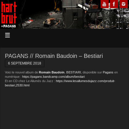
PAGANS // Romain Baudoin – Bestiari
6 SEPTEMBRE 2018
Voici le nouvel album de
Romain Baudoin
,
BESTIARI
, disponible sur
Pagans
en
numérique :
https://pagans.bandcamp.com/album/bestiari
Et en CD chez Le Allumés du Jazz :
https://www.lesallumesdujazz.com/produit-
bestiari,2530.html