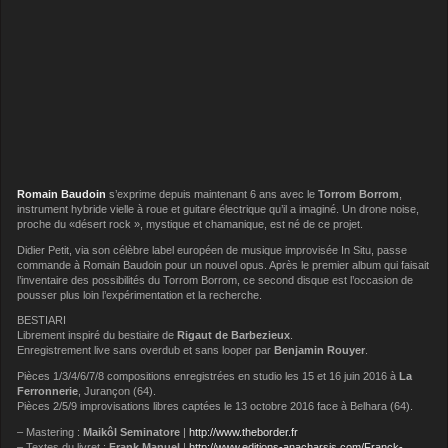
Romain Baudoin
s’exprime depuis maintenant 6 ans avec le
Torrom Borrom
,
instrument hybride vielle à roue et guitare électrique qu’il a imaginé. Un drone noise,
proche du «désert rock », mystique et chamanique, est né de ce projet.
Didier Petit, via son célèbre label européen de musique improvisée In Situ, passe
commande à Romain Baudoin pour un nouvel opus. Après le premier album qui faisait
l’inventaire des possibilités du Torrom Borrom, ce second disque est l’occasion de
pousser plus loin l’expérimentation et la recherche.
BESTIARI
Librement inspiré du bestiaire de
Rigaut de Barbezieux
.
Enregistrement live sans overdub et sans looper par
Benjamin Rouyer
.
Pièces 1/3/4/6/7/8 compositions enregistrées en studio les 15 et 16 juin 2016 à
La
Ferronnerie
, Jurançon (64).
Pièces 2/5/9 improvisations libres captées le 13 octobre 2016 face à Belhara (64).
– Mastering :
Maikôl Seminatore
|
http://www.theborder.fr
– Textes du livret :
Frank Manuel
|
http://www.editions-anacharsis.com/Franck-