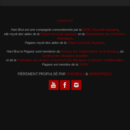
CONTACTS
Hart Brut est une compagnie conventionnée par la
DRAC Nouvelle-Aquitaine
,
elle reçoit des aides de la
Région Nouvelle-Aquitaine
et du
Département des Pyrénées-
Atlantiques
.
Pagans reçoit des aides de la
Région Nouvelle-Aquitaine
.
Hart Brut et Pagans sont membres du
Réseau des Indépendants de la Musique
, du
Syndicat des Musiques Actuelles
et de la
Fédération des Acteurs et Actrices des Musiques et Danses Traditionnelles
.
Pagans est membre de la
SCPP
.
FIÈREMENT PROPULSÉ PAR
PARABOLA
&
WORDPRESS.