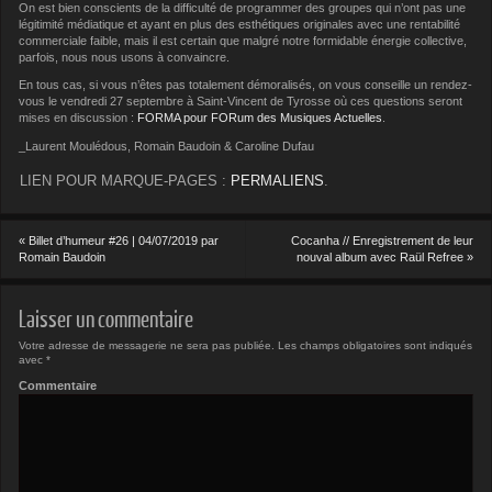
On est bien conscients de la difficulté de programmer des groupes qui n’ont pas une
légitimité médiatique et ayant en plus des esthétiques originales avec une rentabilité
commerciale faible, mais il est certain que malgré notre formidable énergie collective,
parfois, nous nous usons à convaincre.
En tous cas, si vous n’êtes pas totalement démoralisés, on vous conseille un rendez-
vous le vendredi 27 septembre à Saint-Vincent de Tyrosse où ces questions seront
mises en discussion :
FORMA pour FORum des Musiques Actuelles
.
_Laurent Moulédous, Romain Baudoin & Caroline Dufau
LIEN POUR MARQUE-PAGES :
PERMALIENS
.
«
Billet d’humeur #26 | 04/07/2019 par
Cocanha // Enregistrement de leur
Romain Baudoin
nouval album avec Raül Refree
»
Laisser un commentaire
Votre adresse de messagerie ne sera pas publiée.
Les champs obligatoires sont indiqués
avec
*
Commentaire