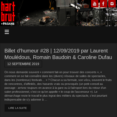
Billet d’humeur #28 | 12/09/2019 par Laurent
Moulédous, Romain Baudoin & Caroline Dufau
12 SEPTEMBRE 2019
On nous demande souvent « comment fait-on pour trouver des concerts », «
comment on se fait connaître dans les (divers) réseaux de salles de spectacles,
dans les (nombreux) festivals… » ? Chacun a sa formule, son vécu, souvent le fruits
de rencontres, d’affinités, des hasards vrais ou provoqués (un petit conseil au
passage : arrivez toujours en avance à la gare ou à l’aéroport lors du retour d’un
salon professionnel, c’est ce qu’on appelle « le coup de l’ascenseur »). Le
démarchage reste le travail le plus ingrat des métiers du spectacle, c’est pourtant
indispensable de s’y adonner à …
LIRE LA SUITE