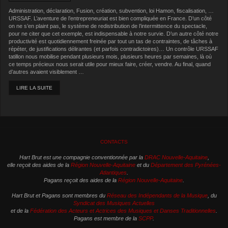
Administration, déclaration, Fusion, création, subvention, loi Hamon, fiscalisation, …
URSSAF. L’aventure de l’entrepreneuriat est bien compliquée en France. D’un côté
on ne s’en plaint pas, le système de redistribution de l’intermittence du spectacle,
pour ne citer que cet exemple, est indispensable à notre survie. D’un autre côté notre
productivité est quotidiennement freinée par tout un tas de contraintes, de tâches à
répéter, de justifications délirantes (et parfois contradictoires)… Un contrôle URSSAF
tatillon nous mobilise pendant plusieurs mois, plusieurs heures par semaines, là où
ce temps précieux nous serait utile pour mieux faire, créer, vendre. Au final, quand
d’autres avaient visiblement …
LIRE LA SUITE
CONTACTS
Hart Brut est une compagnie conventionnée par la
DRAC Nouvelle-Aquitaine
,
elle reçoit des aides de la
Région Nouvelle-Aquitaine
et du
Département des Pyrénées-
Atlantiques
.
Pagans reçoit des aides de la
Région Nouvelle-Aquitaine
.
Hart Brut et Pagans sont membres du
Réseau des Indépendants de la Musique
, du
Syndicat des Musiques Actuelles
et de la
Fédération des Acteurs et Actrices des Musiques et Danses Traditionnelles
.
Pagans est membre de la
SCPP
.