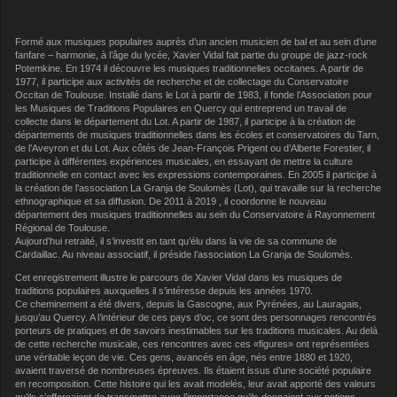
Formé aux musiques populaires auprès d’un ancien musicien de bal et au sein d’une
fanfare – harmonie, à l’âge du lycée, Xavier Vidal fait partie du groupe de jazz-rock
Potemkine. En 1974 il découvre les musiques traditionnelles occitanes. A partir de
1977, il participe aux activités de recherche et de collectage du Conservatoire
Occitan de Toulouse. Installé dans le Lot à partir de 1983, il fonde l’Association pour
les Musiques de Traditions Populaires en Quercy qui entreprend un travail de
collecte dans le département du Lot. A partir de 1987, il participe à la création de
départements de musiques traditionnelles dans les écoles et conservatoires du Tarn,
de l’Aveyron et du Lot. Aux côtés de Jean-François Prigent ou d’Alberte Forestier, il
participe à différentes expériences musicales, en essayant de mettre la culture
traditionnelle en contact avec les expressions contemporaines. En 2005 il participe à
la création de l’association La Granja de Soulomès (Lot), qui travaille sur la recherche
ethnographique et sa diffusion. De 2011 à 2019 , il coordonne le nouveau
département des musiques traditionnelles au sein du Conservatoire à Rayonnement
Régional de Toulouse.
Aujourd’hui retraité, il s’investit en tant qu’élu dans la vie de sa commune de
Cardaillac. Au niveau associatif, il préside l’association La Granja de Soulomès.
Cet enregistrement illustre le parcours de Xavier Vidal dans les musiques de
traditions populaires auxquelles il s’intéresse depuis les années 1970.
Ce cheminement a été divers, depuis la Gascogne, aux Pyrénées, au Lauragais,
jusqu’au Quercy. A l’intérieur de ces pays d’oc, ce sont des personnages rencontrés
porteurs de pratiques et de savoirs inestimables sur les traditions musicales. Au delà
de cette recherche musicale, ces rencontres avec ces «figures» ont représentées
une véritable leçon de vie. Ces gens, avancés en âge, nés entre 1880 et 1920,
avaient traversé de nombreuses épreuves. Ils étaient issus d’une société populaire
en recomposition. Cette histoire qui les avait modelés, leur avait apporté des valeurs
qu’ils s’efforçaient de transmettre avec l’importance qu’ils donnaient aux notions