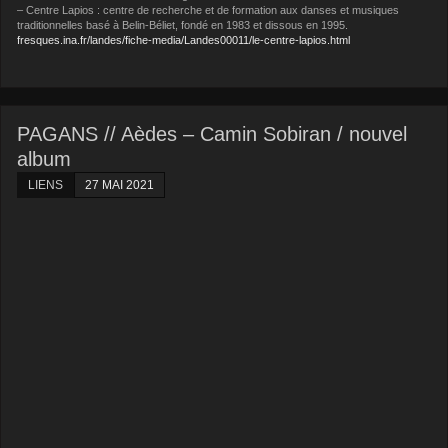
– Centre Lapios : centre de recherche et de formation aux danses et musiques
traditionnelles basé à Belin-Béliet, fondé en 1983 et dissous en 1995.
fresques.ina.fr/landes/fiche-media/Landes00011/le-centre-lapios.html
PAGANS // Aèdes – Camin Sobiran / nouvel
album
LIENS
27 MAI 2021