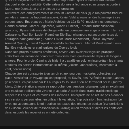
d’accueil et de disponibilité. Cette valeur donnée à l’échange et au temps accordé à
l’autre, représentait un vrai projet de transmission.
Au travers des enregistrements de l’album Camins de biais (que l’on pourrait traduire
par «les chemins de l’apprentissage»), Xavier Vidal a voulu rendre hommage à ces
personnages. Entre autres : Marie Archidec ou Léa St Pé, musiciennes gersoises ;
Gabriel Mourras, Marcel Lagardère, Robert Dubedat, Fernand Tarrit, violoneux
gascons, Ulysse Salesses de Garganvillar en Lomagne tarn et garonnaise ; Hermine
Calastrenc, Paul Bor, Lucien Ragné ou Elie Biau, chanteurs ou accordéonistes du
Lauragais haut garonnais ; Jeanne Olivier, Maria Mazembert, Léonie Daymond,
Armand Quercy, Ernest Capsal, Raoul Moulé chanteurs ; Marcel Mouilhayrat, Louis
Barrière violonistes et clarinettistes du Quercy lotois.
Dans ses projets d’albums antérieurs, Xavier Vidal avait privilégié les pratiques
collectives en invitant de nombreux musiciens avec qui il travaille depuis de longues
années. Pour le projet Camins de biais, il a travaillé en solo, en interprétant les chants
et toutes les parties instrumentales lui même (violons, accordéons, insruments à
vent, percussions).
Chaque titre est consacrée à un terroir et aux sources musicales collectées sur
place. Ainsi c’est un voyage qui est proposé, du Savès, des Pyrénées ou des Landes
gasconnes, en passant par le Lauragais toulousain et en se terminant par le Quercy
lotois. L’interprétation a voulu se rapprocher des versions originales tout en exprimant
une musique traditionnelle vivante et actuelle. A partir d’une trame traditionnelle qui
respecte les styles et les modes des mélodies, l’interprète ne se refuse pas à donner
ses versions personnelles, en utilisant la variation, l’improvisation, l’orchestration. Le
livret, qui accompagne le cd, restitue les textes des chants en occitan (transcriptions
de Guilhem Boucher de l’association la Granja) ou en français et décrit les contextes
dans lesquels les répertoires ont été collectés.