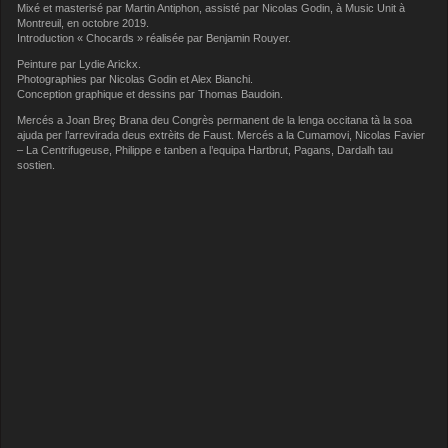
Mixé et masterisé par Martin Antiphon, assisté par Nicolas Godin, à Music Unit à
Montreuil, en octobre 2019.
Introduction « Chocards » réalisée par Benjamin Rouyer.
Peinture par Lydie Arickx.
Photographies par Nicolas Godin et Alex Bianchi.
Conception graphique et dessins par Thomas Baudoin.
Mercés a Joan Breç Brana deu Congrès permanent de la lenga occitana tà la soa
ajuda per l’arrevirada deus extrèits de Faust. Mercés a la Cumamovi, Nicolas Favier
– La Centrifugeuse, Philippe e tanben a l’equipa Hartbrut, Pagans, Dardalh tau
sostien.