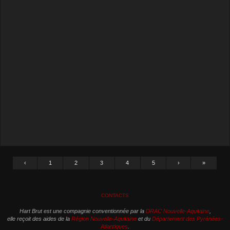
‹
1
2
3
4
5
›
»
CONTACTS
Hart Brut est une compagnie conventionnée par la
DRAC Nouvelle-Aquitaine
,
elle reçoit des aides de la
Région Nouvelle-Aquitaine
et du
Département des Pyrénées-
Atlantiques
.