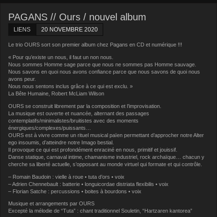
PAGANS // Ours / nouvel album
LIENS
20 NOVEMBRE 2020
Le trio OURS sort son premier album chez Pagans en CD et numérique !!!
« Pour qu’existe un nous, il faut un non nous.
Nous sommes Homme sage parce que nous ne sommes pas Homme sauvage.
Nous savons en quoi nous avons confiance parce que nous savons de quoi nous
avons peur.
Nous nous sentons inclus grâce à ce qui est exclu. »
La Bête Humaine, Robert McLiam Wilson
OURS se construit librement par la composition et l’improvisation.
La musique est ouverte et nuancée, alternant des passages
contemplatifs/minimalistes/bruitistes avec des moments
énergiques/complexes/puissants…
OURS est à vivre comme un rituel musical païen permettant d’approcher notre Alter
ego insoumis, d’atteindre notre Imago bestial.
Il provoque ce qui est profondément enraciné en nous, primitif et jouissif.
Danse statique, carnaval intime, chamanisme industriel, rock archaïque… chacun y
cherche sa liberté actuelle, s’opposant au monde virtuel qui formate et qui contrôle.
– Romain Baudoin : vielle à roue • tuta d’ors • voix
– Adrien Chennebault : batterie • longuicordae distriata flexibilis • voix
– Florian Satche : percussions • boites à bourdons • voix
Musique et arrangements par OURS
Excepté la mélodie de “Tuta” : chant traditionnel Souletin, “Hartzaren kantorea”