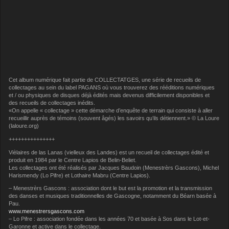
Cet album numérique fait partie de COLLECTATGES, une série de recueils de
collectages au sein du label PAGANS où vous trouverez des rééditions numériques
et / ou physiques de disques déjà édités mais devenus difficilement disponibles et
des recueils de collectages inédits.
«On appelle « collectage » cette démarche d’enquête de terrain qui consiste à aller
recueillir auprès de témoins (souvent âgés) les savoirs qu’ils détiennent.» © La Loure
(laloure.org)
+++++++++++++++
Vièlaires de las Lanas (vielleux des Landes) est un recueil de collectages édité et
produit en 1984 par le Centre Lapios de Belin-Beliet.
Les collectages ont été réalisés par Jacques Baudoin (Menestrèrs Gascons), Michel
Harismendy (Lo Pifre) et Lothaire Mabru (Centre Lapios).
– Menestrèrs Gascons : association dont le but est la promotion et la transmission
des danses et musiques traditionnelles de Gascogne, notamment du Béarn basée à
Pau.
www.menestrersgascons.com
– Lo Pifre : association fondée dans les années 70 et basée à Sos dans le Lot-et-
Garonne et active dans le collectage.