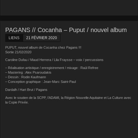
PAGANS // Cocanha – Puput / nouvel album
LIENS
21 FÉVRIER 2020
PUPUT, nouvel album de Cocanha chez Pagans !!!
Sortie 21/02/2020
Caroline Dufau / Maud Herrera / Lila Fraysse – voix / percussions
– Réalisation artistique / enregistrement / mixage : Raül Refree
– Mastering : Alex Psaroudakis
– Dessin : Rodin Kaufmann
– Conception graphique : Jean-Marc Saint-Paul
Dardalh / Hart Brut / Pagans
Avec le soutien de la SCPP, l’ADAMI, la Région Nouvelle Aquitaine et La Culture avec
la Copie Privée.