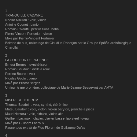
1
TRANQUILLE CADAVRE
Noëllie Nioulou : voix, violon
Antoine Cognet : banjo
Romain Colautti : percussions, boha
Pierre-Vincent Fortunier : violon
Mixé par Pierre-Vincent Fortunier
Boiterie de bus, collectage de Claudius Roberjon par le Groupe Spéléo-archéologique
Charollai
2
LA COULEUR DE PATIENCE
Ernest Bergez : synthétiseur
Romain Baudoin : vielle à roue
Perrine Bourel : voix
Nicolas Godin : piano
Mixé par Ernest Bergez
Un jour je me promène, collectage de Marie-Jeanne Besseyrot par
AMTA
3
MISERERE TUORUM
Thomas Baudoin : voix, synthé, thérémine
Matèu Baudoin : voix, violon, violon baryton, planche à pieds
Maud Herrera : voix, cithare, violon alto
Guilhem Lacroux : clavier, clavier basse, lap steel, tuyau
Mixé par Guilhem Lacroux
Pasce tuos extrait de Flos Florum de Guillaume Dufay
4