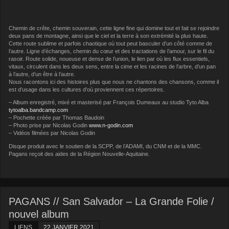
Chemin de crête, chemin souverain, cette ligne fine qui domine tout et fait se rejoindre
deux pans de montagne, ainsi que le ciel et la terre à son extrémité la plus haute.
Cette route sublime et parfois chaotique où tout peut basculer d’un côté comme de
l’autre. Ligne d’échanges, chemin du cœur et des tractations de l’amour, sur le fil du
rasoir
. Route solide, noueuse et dense de l’union, le lien par où les flux essentiels,
vitaux, circulent dans les deux sens, entre la cime et les racines de l’arbre, d’un pan
à l’autre, d’un être à l’autre.
Nous racontons ici des histoires plus que nous ne chantons des chansons, comme il
est d’usage dans les cultures d’où proviennent ces répertoires.
– Album enregistré, mixé et masterisé par François Dumeaux au studio Tyto Alba
tytoalba.bandcamp.com
– Pochette créée par Thomas Baudoin
– Photo prise par Nicolas Godin
www.n-godin.com
– Vidéos filmées par Nicolas Godin
Disque produit avec le soutien de la SCPP, de l’ADAMI, du CNM et de la MMC.
Pagans reçoit des aides de la Région Nouvelle-Aquitaine.
PAGANS // San Salvador – La Grande Folie /
nouvel album
LIENS
22 JANVIER 2021