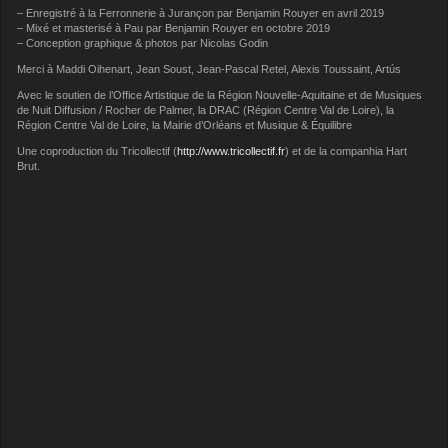
– Enregistré à la Ferronnerie à Jurançon par Benjamin Rouyer en avril 2019
– Mixé et masterisé à Pau par Benjamin Rouyer en octobre 2019
– Conception graphique & photos par Nicolas Godin
Merci à Maddi Oihenart, Jean Soust, Jean-Pascal Retel, Alexis Toussaint, Artús
Avec le soutien de l’Office Artistique de la Région Nouvelle-Aquitaine et de Musiques
de Nuit Diffusion / Rocher de Palmer, la DRAC (Région Centre Val de Loire), la
Région Centre Val de Loire, la Mairie d’Orléans et Musique & Équilibre
Une coproduction du Tricollectif (
http://www.tricollectif.fr
) et de la companhia Hart
Brut.