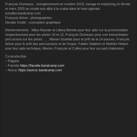
François Dumeaux : enregistrement en octobre 2019, mixage et mastering en février
et mars 2020 au studio tyto alba à la craba dans le haut-agenais
tytoalba.bandcamp.com
François Arbon : photographies
Nicolas Godin : conception graphique
Remerciements : Milou Reynier et Liliana Bertolo pour leur aide sur la prononciation
respectivement pour les pistes 10 et 12, François Dumeaux pour son interprétation
percussive sur les pistes … , Marion Soulette pour le prêt de la 14 pouces, François
Arbon pour le prêt des percussions et de l’orgue, Fabien Salabert et Mathéo Hebert
pour leur aide technique, Marion, François et Coline pour leur accueil chaleureux
Co-production
– Pagans
– Facette
https://facette.bandcamp.com
– Astruc
https://astruc.bandcamp.com