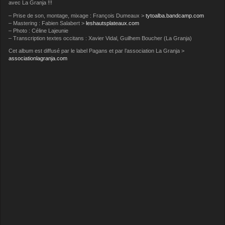
avec La Granja !!!
– Prise de son, montage, mixage : François Dumeaux >
tytoalba.bandcamp.com
– Mastering : Fabien Salabert >
leshautsplateaux.com
– Photo : Céline Lajeunie
– Transcription textes occitans : Xavier Vidal, Guilhem Boucher (La Granja)
Cet album est diffusé par le label Pagans et par l’association La Granja >
associationlagranja.com