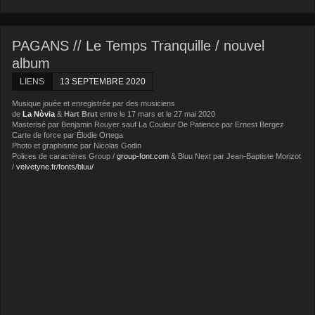
PAGANS // Le Temps Tranquille / nouvel
album
LIENS
13 SEPTEMBRE 2020
Musique jouée et enregistrée par des musiciens
de
La Nòvia
&
Hart Brut
entre le 17 mars et le 27 mai 2020
Masterisé par Benjamin Rouyer sauf La Couleur De Patience par Ernest Bergez
Carte de force par Élodie Ortega
Photo et graphisme par Nicolas Godin
Polices de caractères Group /
group-font.com
& Bluu Next par Jean-Baptiste Morizot
/
velvetyne.fr/fonts/bluu/