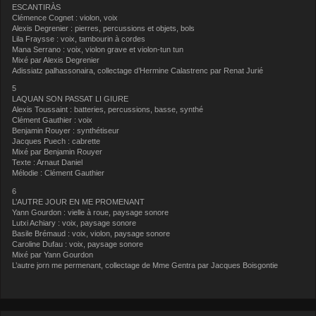
ESCANTIRÀS
Clémence Cognet : violon, voix
Alexis Degrenier : pierres, percussions et objets, bols
Lila Fraysse : voix, tambourin à cordes
Mana Serrano : voix, violon grave et violon-tun tun
Mixé par Alexis Degrenier
Adissiatz palhassonaira, collectage d’Hermine Calastrenc par Renat Jurié
5
LAQUAN SON PASSAT LI GIURE
Alexis Toussaint : batteries, percussions, basse, synthé
Clément Gauthier : voix
Benjamin Rouyer : synthétiseur
Jacques Puech : cabrette
Mixé par Benjamin Rouyer
Texte : Arnaut Daniel
Mélodie : Clément Gauthier
6
L’AUTRE JOUR EN ME PROMENANT
Yann Gourdon : vielle à roue, paysage sonore
Lutxi Achiary : voix, paysage sonore
Basile Brémaud : voix, violon, paysage sonore
Caroline Dufau : voix, paysage sonore
Mixé par Yann Gourdon
L’autre jorn me permenant, collectage de Mme Gentra par Jacques Boisgontie