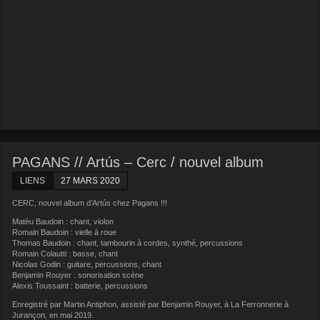
PAGANS // Artús – Cerc / nouvel album
LIENS
27 MARS 2020
CERC, nouvel album d’Artús chez Pagans !!!
Matèu Baudoin : chant, violon
Romain Baudoin : vielle à roue
Thomas Baudoin : chant, tambourin à cordes, synthé, percussions
Romain Colautti : basse, chant
Nicolas Godin : guitare, percussions, chant
Benjamin Rouyer : sonorisation scène
Alexis Toussaint : batterie, percussions
Enregistré par Martin Antiphon, assisté par Benjamin Rouyer, à La Ferronnerie à
Jurançon, en mai 2019.