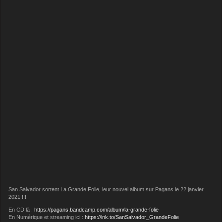
San Salvador sortent La Grande Folie, leur nouvel album sur Pagans le 22 janvier
2021 !!!
En CD là :
https://pagans.bandcamp.com/album/la-grande-folie
En Numérique et streaming ici :
https://lnk.to/SanSalvador_GrandeFolie