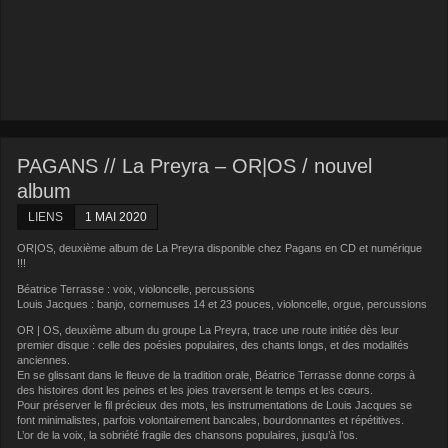
PAGANS // La Preyra – OR|OS / nouvel
album
LIENS
1 MAI 2020
OR|OS, deuxième album de La Preyra disponible chez Pagans en CD et numérique
!!!
Béatrice Terrasse : voix, violoncelle, percussions
Louis Jacques : banjo, cornemuses 14 et 23 pouces, violoncelle, orgue, percussions
OR | OS, deuxième album du groupe La Preyra, trace une route initiée dès leur
premier disque : celle des poésies populaires, des chants longs, et des modalités
anciennes.
En se glissant dans le fleuve de la tradition orale, Béatrice Terrasse donne corps à
des histoires dont les peines et les joies traversent le temps et les cœurs.
Pour préserver le fil précieux des mots, les instrumentations de Louis Jacques se
font minimalistes, parfois volontairement bancales, bourdonnantes et répétitives.
L’or de la voix, la sobriété fragile des chansons populaires, jusqu’à l’os.