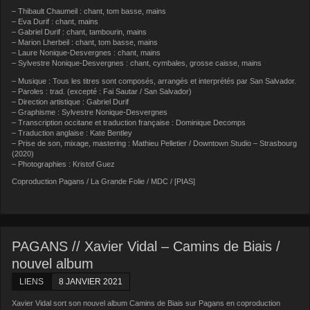
– Thibault Chaumeil : chant, tom basse, mains
– Eva Durif : chant, mains
– Gabriel Durif : chant, tambourin, mains
– Marion Lherbeil : chant, tom basse, mains
– Laure Nonique-Desvergnes : chant, mains
– Sylvestre Nonique-Desvergnes : chant, cymbales, grosse caisse, mains
– Musique : Tous les titres sont composés, arrangés et interprétés par San Salvador.
– Paroles : trad. (excepté : Fai Sautar / San Salvador)
– Direction artistique : Gabriel Durif
– Graphisme : Sylvestre Nonique-Desvergnes
– Transcription occitane et traduction française : Dominique Decomps
– Traduction anglaise : Kate Bentley
– Prise de son, mixage, mastering : Mathieu Pelletier / Downtown Studio – Strasbourg
(2020)
– Photographies : Kristof Guez
Coproduction Pagans / La Grande Folie / MDC / [PIAS]
PAGANS // Xavier Vidal – Camins de Biais /
nouvel album
LIENS
8 JANVIER 2021
Xavier Vidal sort son nouvel album Camins de Biais sur Pagans en coproduction