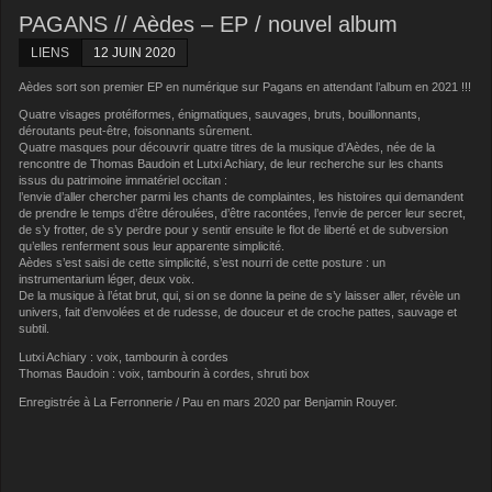
PAGANS // Aèdes – EP / nouvel album
LIENS
12 JUIN 2020
Aèdes sort son premier EP en numérique sur Pagans en attendant l’album en 2021 !!!
Quatre visages protéiformes, énigmatiques, sauvages, bruts, bouillonnants,
déroutants peut-être, foisonnants sûrement.
Quatre masques pour découvrir quatre titres de la musique d’Aèdes, née de la
rencontre de Thomas Baudoin et Lutxi Achiary, de leur recherche sur les chants
issus du patrimoine immatériel occitan :
l’envie d’aller chercher parmi les chants de complaintes, les histoires qui demandent
de prendre le temps d’être déroulées, d’être racontées, l’envie de percer leur secret,
de s’y frotter, de s’y perdre pour y sentir ensuite le flot de liberté et de subversion
qu’elles renferment sous leur apparente simplicité.
Aèdes s’est saisi de cette simplicité, s’est nourri de cette posture : un
instrumentarium léger, deux voix.
De la musique à l’état brut, qui, si on se donne la peine de s’y laisser aller, révèle un
univers, fait d’envolées et de rudesse, de douceur et de croche pattes, sauvage et
subtil.
Lutxi Achiary : voix, tambourin à cordes
Thomas Baudoin : voix, tambourin à cordes, shruti box
Enregistrée à La Ferronnerie / Pau en mars 2020 par Benjamin Rouyer.