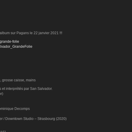
album sur Pagans le 22 janvier 2021 !!!
grande-folie
Salvador_GrandeFolie
, grosse caisse, mains
 et interprétés par San Salvador.
or)
: Dominique Decomps
ier / Downtown Studio – Strasbourg (2020)