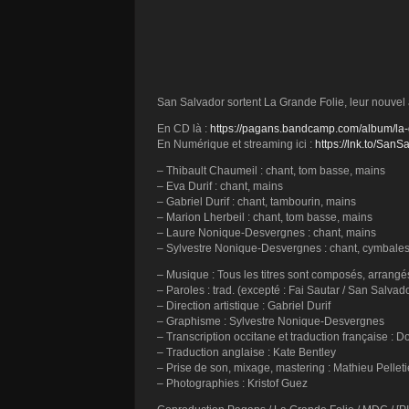
San Salvador sortent La Grande Folie, leur nouvel 
En CD là :
https://pagans.bandcamp.com/album/la-
En Numérique et streaming ici :
https://lnk.to/San
– Thibault Chaumeil : chant, tom basse, mains
– Eva Durif : chant, mains
– Gabriel Durif : chant, tambourin, mains
– Marion Lherbeil : chant, tom basse, mains
– Laure Nonique-Desvergnes : chant, mains
– Sylvestre Nonique-Desvergnes : chant, cymbales
– Musique : Tous les titres sont composés, arrangés
– Paroles : trad. (excepté : Fai Sautar / San Salvad
– Direction artistique : Gabriel Durif
– Graphisme : Sylvestre Nonique-Desvergnes
– Transcription occitane et traduction française 
– Traduction anglaise : Kate Bentley
– Prise de son, mixage, mastering : Mathieu Pellet
– Photographies : Kristof Guez