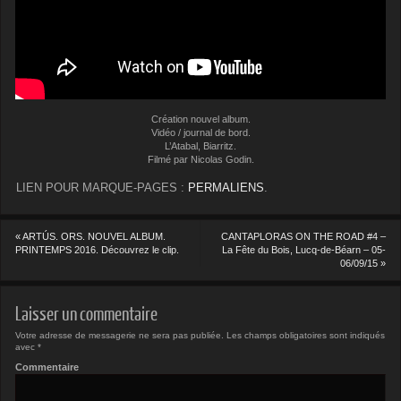
Création nouvel album.
Vidéo / journal de bord.
L’Atabal, Biarritz.
Filmé par Nicolas Godin.
LIEN POUR MARQUE-PAGES :
PERMALIENS
.
«
ARTÚS. ORS. NOUVEL ALBUM.
CANTAPLORAS ON THE ROAD #4 –
PRINTEMPS 2016. Découvrez le clip.
La Fête du Bois, Lucq-de-Béarn – 05-
06/09/15
»
Laisser un commentaire
Votre adresse de messagerie ne sera pas publiée.
Les champs obligatoires sont indiqués
avec
*
Commentaire