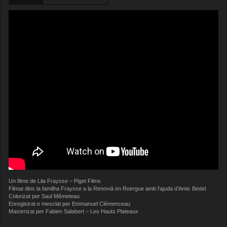
Un filme de Lila Fraysse – Piget Films
Filmat dins la familha Fraysse a la Renoviá en Roergue amb l’ajuda d’Amic Bedel
Colorizat per Saul Mêmeteau
Enregistrat e mesclat per Emmanuel Clémenceau
Masterizat per Fabien Salabert – Les Hauts Plateaux