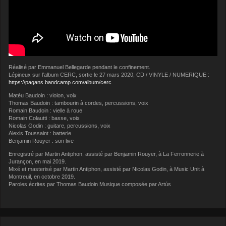
Réalisé par Emmanuel Bellegarde pendant le confinement.
Lépineux sur l’album CERC, sortie le 27 mars 2020, CD / VINYLE / NUMERIQUE :
https://pagans.bandcamp.com/album/cerc
Matèu Baudoin : violon, voix
Thomas Baudoin : tambourin à cordes, percussions, voix
Romain Baudoin : vielle à roue
Romain Colautti : basse, voix
Nicolas Godin : guitare, percussions, voix
Alexis Toussaint : batterie
Benjamin Rouyer : son live
Enregistré par Martin Antiphon, assisté par Benjamin Rouyer, à La Ferronnerie à
Jurançon, en mai 2019.
Mixé et masterisé par Martin Antiphon, assisté par Nicolas Godin, à Music Unit à
Montreuil, en octobre 2019.
Paroles écrites par Thomas Baudoin Musique composée par Artús