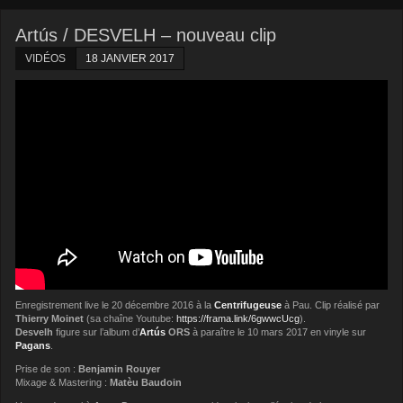
Artús / DESVELH – nouveau clip
VIDÉOS
18 JANVIER 2017
Enregistrement live le 20 décembre 2016 à la
Centrifugeuse
à Pau. Clip réalisé par
Thierry Moinet
(sa chaîne Youtube:
https://frama.link/6gwwcUcg
).
Desvelh
figure sur l’album d’
Artús
ORS
à paraître le 10 mars 2017 en vinyle sur
Pagans
.
Prise de son :
Benjamin Rouyer
Mixage & Mastering :
Matèu Baudoin