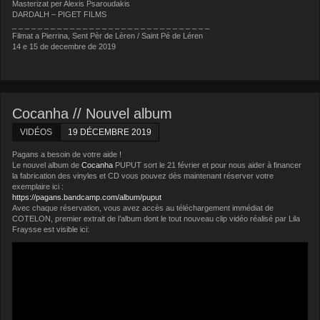
Masterizat per Alexis Psaroudakis
DARDALH – PIGET FILMS
_ _ _ _ _ _ _ _ _ _ _ _ _ _ _ _ _ _ _ _ _ _ _ _ _ _ _ _ _ _ _
Filmat a Pierrina, Sent Pèr de Lèren / Saint Pé de Léren
14 e 15 de decembre de 2019
Cocanha // Nouvel album
VIDÉOS
19 DÉCEMBRE 2019
Pagans a besoin de votre aide !
Le nouvel album de
Cocanha
PUPUT sort le 21 février et pour nous aider à financer
la fabrication des vinyles et CD vous pouvez dès maintenant réserver votre
exemplaire ici :
https://pagans.bandcamp.com/album/puput
Avec chaque réservation, vous avez accès au téléchargement immédiat de
COTELON, premier extrait de l’album dont le tout nouveau clip vidéo réalisé par Lila
Fraysse est visible ici: