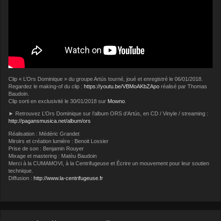
Clip « L’Ors Dominique » du groupe Artús tourné, joué et enregistré le 06/01/2018.
Regardez le making-of du clip :
https://youtu.be/VBMoAKbZApo
réalisé par Thomas
Baudoin.
Clip sorti en exclusivité le 30/01/2018 sur
Mowno
.
► Retrouvez L’Ors Dominique sur l’album ORS d’Artús, en CD / Vinyle / streaming :
http://pagansmusica.net/album/ors
Réalisation : Médéric Grandet
Miroirs et création lumière : Benoit Lossier
Prise de son : Benjamin Rouyer
Mixage et mastering : Matèu Baudoin
Merci à la CUMAMOVI, à la Centrifugeuse et Écrire un mouvement pour leur soutien
technique.
Diffusion :
http://www.la-centrifugeuse.fr