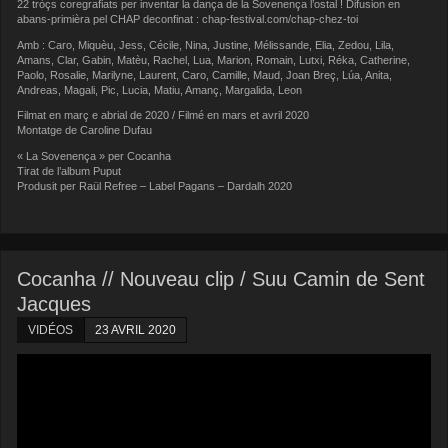
22 tròçs coregrafiats per inventar la dança de la Sovenença l’ostal ! Difusion en
abans-primièra pel CHAP deconfinat : chap-festival.com/chap-chez-toi
Amb : Caro, Miquèu, Jess, Cécile, Nina, Justine, Mélissande, Elia, Zedou, Lila,
Amans, Clar, Gabin, Matèu, Rachel, Lua, Marion, Romain, Lutxi, Réka, Catherine,
Paolo, Rosalie, Marilyne, Laurent, Caro, Camille, Maud, Joan Breç, Lúa, Anita,
Andreas, Magali, Pic, Lucia, Matiu, Amanç, Margalida, Leon
Filmat en març e abrial de 2020 / Filmé en mars et avril 2020
Montatge de Caroline Dufau
« La Sovenença » per Cocanha
Tirat de l’album Puput
Produsit per Raül Refree – Label Pagans – Dardalh 2020
Cocanha // Nouveau clip / Suu Camin de Sent
Jacques
VIDÉOS
23 AVRIL 2020