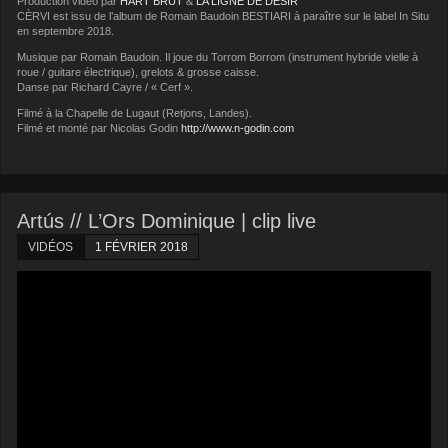
Production vidéo par
HART BRUT
&
LA LIGNE DE DÉSIR
CÈRVI est issu de l’album de Romain Baudoin BESTIARI à paraître sur le label In Situ
en septembre 2018.
Musique par Romain Baudoin. Il joue du Torrom Borrom (instrument hybride vielle à
roue / guitare électrique), grelots & grosse caisse.
Danse par Richard Cayre / « Cerf ».
Filmé à la Chapelle de Lugaut (Retjons, Landes).
Filmé et monté par Nicolas Godin
http://www.n-godin.com
Artús // L’Ors Dominique | clip live
VIDÉOS
1 FÉVRIER 2018