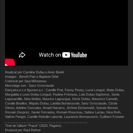
Realizat per Caroline Dufau e Amic Bedel
Imatges : Benoît Pain e Baptiste Dété
Colorizat per Saul Mêmeteau
Mesclatge son : Sanz Grosclaude
Dançaira.e.s e figurant.a.s : Camille Prat, Fanny Pouey, Lucia Longué, Matiu Dufau,
Margalida e Leon Dufau-Longué, Pauline Frémeau, Lola Dufau-Saphores, Sonia
Lagouardille, Nina Molina, Maurice Lagourgue, Denis Dufau, Maxence Camelin,
Coralie Bouillon, Miquèu Dufau, Laetitia Bordessoule, Sanz Grosclaude, Cécile
Olmos, Adeline Gonzalez, Amaël Navarro, Jérôme Etchemaïté, Sylvain Bonnet,
Romain Desprez, Xavier Ferradou, Romain Rouvreau, Sabine Laclau, Nina Roth,
Valérie Parigot, Camille Rebolle-Laborde, Laurianne Bonnasserre, Guilhem Frowein
_ _ _ _ _ _ _ _ _ _ _ _ _ _ _ _ _ _ _ _ _ _ _ _ _ _ _ _ _ _ _
Tirat de l’album “Puput” (2020, Pagans)
Produsit per Raül Refree