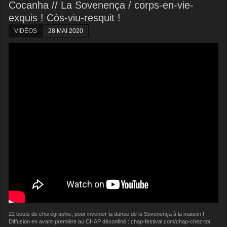
Cocanha // La Sovenença / corps-en-vie-
exquis ! Còs-viu-resquit !
VIDÉOS
28 MAI 2020
22 bouts de chorégraphie, pour inventer la danse de la Sovenença à la maison !
Diffusion en avant-première au CHAP déconfiné : chap-festival.com/chap-chez-toi