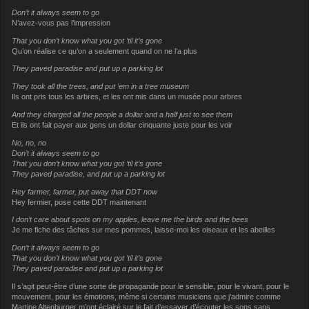
Don’t it always seem to go
N’avez-vous pas l’impression
That you don’t know what you got ’til it’s gone
Qu’on réalise ce qu’on a seulement quand on ne l’a plus
They paved paradise and put up a parking lot
They took all the trees, and put ’em in a tree museum
Ils ont pris tous les arbres, et les ont mis dans un musée pour arbres
And they charged all the people a dollar and a half just to see them
Et ils ont fait payer aux gens un dollar cinquante juste pour les voir
No, no, no
Don’t it always seem to go
That you don’t know what you got ’til it’s gone
They paved paradise, and put up a parking lot
Hey farmer, farmer, put away that DDT now
Hey fermier, pose cette DDT maintenant
I don’t care about spots on my apples, leave me the birds and the bees
Je me fiche des tâches sur mes pommes, laisse-moi les oiseaux et les abeilles
Don’t it always seem to go
That you don’t know what you got ’til it’s gone
They paved paradise and put up a parking lot
Il s’agit peut-être d’une sorte de propagande pour le sensible, pour le vivant, pour le
mouvement, pour les émotions, même si certains musiciens que j’admire comme
Martine Altenburger m’ont éclairé sur le fait d’essayer d’écouter les sons sans