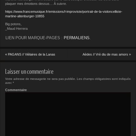
plaquer mes émotions dessus… À suivre.
https://www.francemusique.fr/emissions/l-improviste/portrait-de-la-violoncelliste-
martine-altenburger-10855
Big potons,
_Maud Herrera
LIEN POUR MARQUE-PAGES :
PERMALIENS
.
«
PAGANS // Vièlaires de la Lanas
Aèdes // Vrè diu de mas amors
»
Laisser un commentaire
Votre adresse de messagerie ne sera pas publiée.
Les champs obligatoires sont indiqués
avec
*
Commentaire