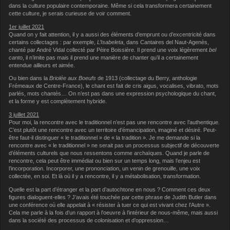
dans la culture populaire contemporaine. Même si cela transformera certainement
cette culture, je serais curieuse de voir comment.
1er juillet 2021
Quand on y fait attention, il y a aussi des éléments d’emprunt ou d’excentricité dans
certains collectages : par exemple,
L’Isabeleta
, dans Cantaires del Naut-Agenès,
chanté par André Vidal collecté par Pèire Boissière. Il prend une voix légèrement
bel
canto
, il n’imite pas mais il prend une manière de chanter qu’il a certainement
entendue ailleurs et aimée.
Ou bien dans la
Briolée aux Boeufs
de 1913 (collectage du Berry, anthologie
Frémeaux de Centre-France), le chant est fait de cris aigus, vocalises, vibrato, mots
parlés, mots chantés… On n’est pas dans une expression psychologique du chant,
et la forme y est complètement hybride.
3 juillet 2021
Pour moi, la rencontre avec le traditionnel n’est pas une rencontre avec l’authentique.
C’est plutôt une rencontre avec un territoire d’émancipation, imaginé et désiré. Peut-
être faut-il distinguer « le traditionnel » de « la tradition ». Je me demande si la
rencontre avec « le traditionnel » ne serait pas un processus subjectif de découverte
d’éléments culturels que nous ressentons comme archaïques. Quand je parle de
rencontre, cela peut être immédiat ou bien sur un temps long, mais l’enjeu est
l’incorporation. Incorporer, une prononciation, un venin de grenouille, une voix
collectée, en soi. Et là où il y a rencontre, il y a métabolisation, transformation.
Quelle est la part d’étranger et la part d’autochtone en nous ? Comment ces deux
figures dialoguent-elles ? J’avais été touchée par cette phrase de Judith Butler dans
une conférence où elle appelait à « résister à tuer ce qui est vivant chez l’Autre ».
Cela me parle à la fois d’un rapport à l’oeuvre à l’intérieur de nous-même, mais aussi
dans la société des processus de colonisation et d’oppression…