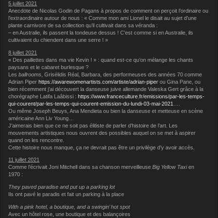
5 juillet 2021
Anecdote de Nicolas Godin de Pagans à propos de comment on perçoit l’ordinaire ou
l’extraordinaire autour de nous : « Comme mon ami Lionel le disait au sujet d’une
plante carnivore de sa collection qu’il cultivait dans sa véranda :
– en Australie, ils passent la tondeuse dessus ! C’est comme si en Australie, ils
cultivaient du chiendent dans une serre ! »
8 juillet 2021
« Des paillettes dans ma vie Kevin ! » : quand est-ce qu’on mélange les chants
paysans et le cabaret burlesque ?
Les
ballrooms
, Grisélidis Réal, Barbara, des performeuses des années 70 comme
Adrian Piper
https://awarewomenartists.com/artiste/adrian-piper
ou Gina Pane, ou
bien récemment j’ai découvert la danseuse juive allemande Valeska Gert grâce à la
chorégraphe Latifa Laâbissi :
https://www.franceculture.fr/emissions/par-les-temps-
qui-courent/par-les-temps-qui-courent-emission-du-lundi-03-mai-2021
….
Ou même Joseph Beuys, Ana Mendieta ou bien la danseuse et metteuse en scène
américaine Ann Liv Young…
J’aimerais bien que ce ne soit pas élitiste de parler d’histoire de l’art. Les
mouvements artistiques nous ouvrent des possibles auquel on se met à aspirer
quand on les rencontre.
Cette histoire nous manque, ça ne devrait pas être un privilège d’y avoir accès.
11 juillet 2021
Comme l’écrivait Joni Mitchell dans sa chanson merveilleuse
Big Yellow Taxi
en
1970 :
They paved paradise and put up a parking lot
Ils ont pavé le paradis et fait un parking à la place
With a pink hotel, a boutique, and a swingin’ hot spot
Avec un hôtel rose, une boutique et des balançoires