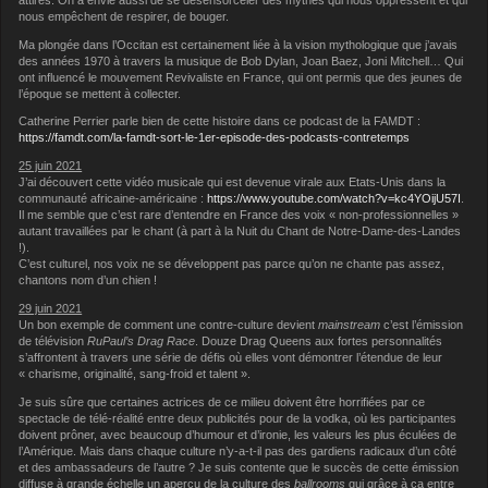
nous empêchent de respirer, de bouger.
Ma plongée dans l’Occitan est certainement liée à la vision mythologique que j’avais
des années 1970 à travers la musique de Bob Dylan, Joan Baez, Joni Mitchell… Qui
ont influencé le mouvement Revivaliste en France, qui ont permis que des jeunes de
l’époque se mettent à collecter.
Catherine Perrier parle bien de cette histoire dans ce podcast de la FAMDT :
https://famdt.com/la-famdt-sort-le-1er-episode-des-podcasts-contretemps
25 juin 2021
J’ai découvert cette vidéo musicale qui est devenue virale aux Etats-Unis dans la
communauté africaine-américaine :
https://www.youtube.com/watch?v=kc4YOijU57I
.
Il me semble que c’est rare d’entendre en France des voix « non-professionnelles »
autant travaillées par le chant (à part à la Nuit du Chant de Notre-Dame-des-Landes
!).
C’est culturel, nos voix ne se développent pas parce qu’on ne chante pas assez,
chantons nom d’un chien !
29 juin 2021
Un bon exemple de comment une contre-culture devient
mainstream
c’est l’émission
de télévision
RuPaul’s Drag Race
. Douze Drag Queens aux fortes personnalités
s’affrontent à travers une série de défis où elles vont démontrer l’étendue de leur
« charisme, originalité, sang-froid et talent ».
Je suis sûre que certaines actrices de ce milieu doivent être horrifiées par ce
spectacle de télé-réalité entre deux publicités pour de la vodka, où les participantes
doivent prôner, avec beaucoup d’humour et d’ironie, les valeurs les plus éculées de
l’Amérique. Mais dans chaque culture n’y-a-t-il pas des gardiens radicaux d’un côté
et des ambassadeurs de l’autre ? Je suis contente que le succès de cette émission
diffuse à grande échelle un aperçu de la culture des
ballrooms
qui grâce à ça entre