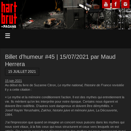
Billet d’humeur #45 | 15/07/2021 par Maud
Herrera
15 JUILLET 2021
15 juin 2021
Au début du livre de Suzanne Citron,
Le mythe national, l’histoire de France revisitée
il y a cette citation :
« Le mythe et la mémoire conditionnent l’action. Il est des mythes qui entretiennent la
vie. Ils méritent qu’on les interprète pour notre époque. Certains nous égarent et
doivent être redéfinis. D’autres sont dangereux et doivent être démythifiés. »
Josef Hayim Yerushalmi,
Zakhor, histoire juive et mémoire juive
, La Découverte,
1984.
J’ai l’impression que quand on imagine un concert nous puisons dans les mythes qui
nous sont vitaux, à la fois ceux qui nous structurent et ceux vers lesquels on est
attirés. On a envie aussi de se désensorceler des mythes qui nous oppressent et qui