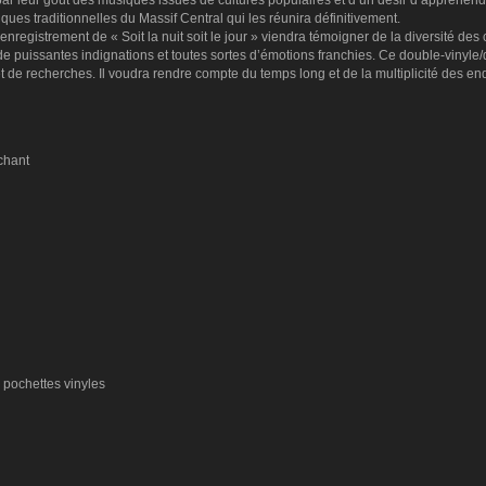
ar leur goût des musiques issues de cultures populaires et d’un désir d’appréhe
ques traditionnelles du Massif Central qui les réunira définitivement.
’enregistrement de « Soit la nuit soit le jour » viendra témoigner de la diversité d
de puissantes indignations et toutes sortes d’émotions franchies. Ce double-vinyle
 de recherches. Il voudra rendre compte du temps long et de la multiplicité des en
 chant
 pochettes vinyles