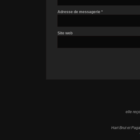
Adresse de messagerie
*
Site web
elle reç
Hart Brut et Pa