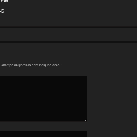
p.com
NS
.
 champs obligatoires sont indiqués avec
*