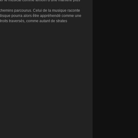
nder le musical comme témoin d’une manière plus
es chemins parcourus. Celui de la musique raconte
/disque
pourra alors être appréhendé comme une
droits traversés, comme autant de strates