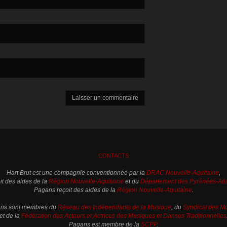
CONTACTS
Hart Brut est une compagnie conventionnée par la
DRAC Nouvelle-Aquitaine
,
oit des aides de la
Région Nouvelle-Aquitaine
et du
Département des Pyrénées-Atl
Pagans reçoit des aides de la
Région Nouvelle-Aquitaine
.
gans sont membres du
Réseau des Indépendants de la Musique
, du
Syndicat des Mu
et de la
Fédération des Acteurs et Actrices des Musiques et Danses Traditionnelles
Pagans est membre de la
SCPP
.