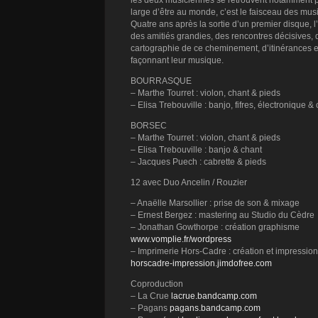
les deux musiciennes se retrouvent notamment p
large d’être au monde, c’est le faisceau des musi
Quatre ans après la sortie d’un premier disque, l
des amitiés grandies, des rencontres décisives, 
cartographie de ce cheminement, d’itinérances et
façonnant leur musique.
BOURRASQUE
– Marthe Tourret : violon, chant & pieds
– Elisa Trebouville : banjo, fifres, électronique &
BORSEC
– Marthe Tourret : violon, chant & pieds
– Elisa Trebouville : banjo & chant
– Jacques Puech : cabrette & pieds
12 avec Duo Ancelin / Rouzier
– Anaëlle Marsollier : prise de son & mixage
– Ernest Bergez : mastering au Studio du Cèdre
– Jonathan Gowthorpe : création graphisme
www.vomplie.fr/wordpress
– Imprimerie Hors-Cadre : création et impression
horscadre-impression.jimdofree.com
Coproduction
– La Crue
lacrue.bandcamp.com
– Pagans
pagans.bandcamp.com