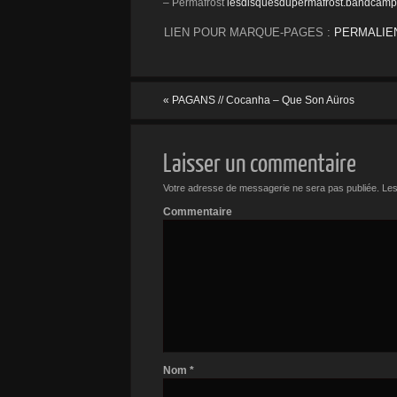
– Permafrost
lesdisquesdupermafrost.bandcam
LIEN POUR MARQUE-PAGES :
PERMALIE
«
PAGANS // Cocanha – Que Son A​ü​ros
Laisser un commentaire
Votre adresse de messagerie ne sera pas publiée.
Les
Commentaire
Nom
*