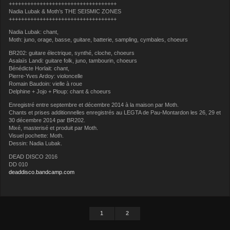
+++++++++++++++++++++++++++++++++++
Nadia Lubak & Moth’s THE SEISMIC ZONES
+++++++++++++++++++++++++++++++++++
Nadia Lubak: chant,
Moth: juno, orage, basse, guitare, batterie, sampling, cymbales, choeurs
BR202: guitare électrique, synthé, cloche, choeurs
Asalaïs Landi: guitare folk, juno, tambourin, choeurs
Bénédicte Horlait: chant,
Pierre-Yves Ardoy: violoncelle
Romain Baudoin: vielle à roue
Delphine + Jojo + Ploup: chant & choeurs
Enregistré entre septembre et décembre 2014 à la maison par Moth.
Chants et prises additionnelles enregistrés au LEGTA de Pau-Montardon les 26, 29 et
30 décembre 2014 par BR202.
Mixé, masterisé et produit par Moth.
Visuel pochette: Moth.
Dessin: Nadia Lubak.
DEAD DISCO 2016
DD 010
deaddisco.bandcamp.com
1
2