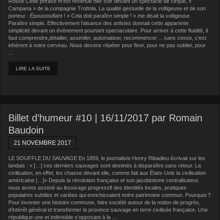
Rossé Cette phrase m’est revenue hier soir devant un spectacle de cirque, «
Campana » de la compagnie Trottola. La qualité gestuelle de la voltigeuse et de son
porteur : Époustouflant ! « Cela doit paraître simple ! » me disait la voltigeuse.
Paraître simple. Effectivement l’aisance des artistes donnait cette apparente
simplicité devant un événement pourtant spectaculaire. Pour arriver à cette fluidité, il
faut comprendre,détailler, assimiler, automatiser, recommencer… sans cesse, c’est
inhérent à notre cerveau. Nous devons répéter pour fixer, pour ne pas oublier, pour
…
LIRE LA SUITE
Billet d’humeur #10 | 16/11/2017 par Romain
Baudoin
21 NOVEMBRE 2017
LE SOUFFLE DU SAUVAGE En 1859, le journaliste Henry Ribadieu écrivait sur les
landais : « […] ces derniers sauvages sont destinés à disparaître sans retour. La
civilisation, en effet, les chasse devant elle, comme fait aux États-Unis la civilisation
américaine […]» Depuis la révolution française et son jacobinisme centralisateur,
nous avons assisté au lessivage progressif des identités locales, pratiques
populaires subtiles et variées qui enrichissaient notre patrimoine commun. Pourquoi ?
Pour inventer une histoire commune, faire société autour de la notion de progrès,
d’intérêt général et transformer la province sauvage en terre civilisée française. Une
république une et indivisible s’opposant à la …