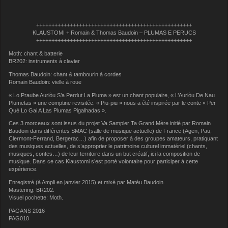
+++++++++++++++++++++++++++++++++++++++++++++++++++
KLAUSTOMI + Romain & Thomas Baudoin – PLUMAS E PERUCS
+++++++++++++++++++++++++++++++++++++++++++++++++++
Moth: chant & batterie
BR202: instruments à clavier
Thomas Baudoin: chant & tambourin à cordes
Romain Baudoin: vielle à roue
« Lo Praube Auriòu S’a Perdut La Pluma » est un chant populaire, « L’Auriòu De Nau
Plumetas » une comptine revisitée. « Piu-piu » nous a été inspirée par le conte « Per
Qué Lo Gai A Las Plumas Pigalhadas ».
Ces 3 morceaux sont issus du projet Va Sampler Ta Grand Mère initié par Romain
Baudoin dans différentes SMAC (salle de musique actuelle) de France (Agen, Pau,
Clermont-Ferrand, Bergerac…) afin de proposer à des groupes amateurs, pratiquant
des musiques actuelles, de s’approprier le patrimoine culturel immatériel (chants,
musiques, contes…) de leur territoire dans un but créatif, ici la composition de
musique. Dans ce cas Klaustomi s’est porté volontaire pour participer à cette
expérience.
Enregistré (à Ampli en janvier 2015) et mixé par Matèu Baudoin.
Mastering: BR202.
Visuel pochette: Moth.
PAGANS 2016
PAG010