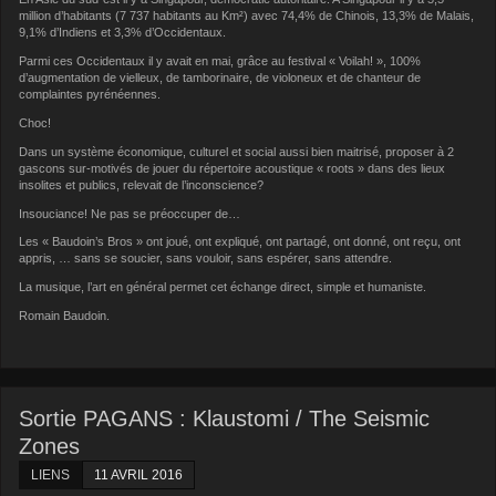
million d’habitants (7 737 habitants au Km²) avec 74,4% de Chinois, 13,3% de Malais,
9,1% d’Indiens et 3,3% d’Occidentaux.
Parmi ces Occidentaux il y avait en mai, grâce au festival « Voilah! », 100%
d’augmentation de vielleux, de tamborinaire, de violoneux et de chanteur de
complaintes pyrénéennes.
Choc!
Dans un système économique, culturel et social aussi bien maitrisé, proposer à 2
gascons sur-motivés de jouer du répertoire acoustique « roots » dans des lieux
insolites et publics, relevait de l’inconscience?
Insouciance! Ne pas se préoccuper de…
Les « Baudoin’s Bros » ont joué, ont expliqué, ont partagé, ont donné, ont reçu, ont
appris, … sans se soucier, sans vouloir, sans espérer, sans attendre.
La musique, l’art en général permet cet échange direct, simple et humaniste.
Romain Baudoin.
Sortie PAGANS : Klaustomi / The Seismic
Zones
LIENS
11 AVRIL 2016