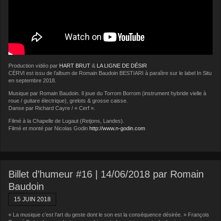
Production vidéo par
HART BRUT
&
LA LIGNE DE DÉSIR
CÈRVI est issu de l’album de Romain Baudoin BESTIARI à paraître sur le label In Situ
en septembre 2018.
Musique par Romain Baudoin. Il joue du Torrom Borrom (instrument hybride vielle à
roue / guitare électrique), grelots & grosse caisse.
Danse par Richard Cayre / « Cerf ».
Filmé à la Chapelle de Lugaut (Retjons, Landes).
Filmé et monté par Nicolas Godin
http://www.n-godin.com
Billet d’humeur #16 | 14/06/2018 par Romain
Baudoin
15 JUIN 2018
« La musique c’est l’art du geste dont le son est la conséquence désirée. » François