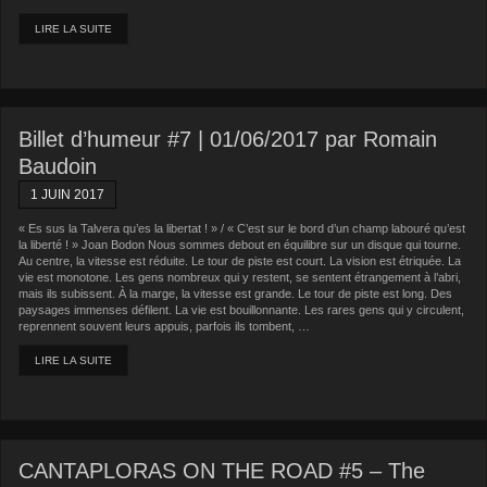
LIRE LA SUITE
Billet d’humeur #7 | 01/06/2017 par Romain
Baudoin
1 JUIN 2017
« Es sus la Talvera qu’es la libertat ! » / « C’est sur le bord d’un champ labouré qu’est
la liberté ! » Joan Bodon Nous sommes debout en équilibre sur un disque qui tourne.
Au centre, la vitesse est réduite. Le tour de piste est court. La vision est étriquée. La
vie est monotone. Les gens nombreux qui y restent, se sentent étrangement à l’abri,
mais ils subissent. À la marge, la vitesse est grande. Le tour de piste est long. Des
paysages immenses défilent. La vie est bouillonnante. Les rares gens qui y circulent,
reprennent souvent leurs appuis, parfois ils tombent, …
LIRE LA SUITE
CANTAPLORAS ON THE ROAD #5 – The