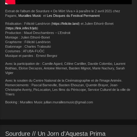
Extrait de l’album de Sourdure « De Mòrt Viva » à paraître le 2 avril 2021 chez
Pagans,
Murailles Music
et
Les Disques du Festival Permanent
Réalisation : Félicité Landrivon (
https://felicite.land
) et Julien Ethoré-Bonet
(
https://link.infini.fr/jeb
)
Production : Maud Deschambres – L’Endroit
Montage : Julien Ethoré-Bonet
Graphisme : Félicité Landrivon
Etalonnage : Charles Traboulsi
Costumes : ATUBA-FUÒC
Musique et paroles : Ernest Bergez
Avec la participation de : Camille Agard, Céline Cartillier, Davide Colombo, Laurent
Boithias, Eloïse Decazes, Antoine Mermet, Bastien Mignot, Marie Nachury, Sarah
Vigier
Avec le soutien du Centre National de la Cinématographie et de l’Image Animée.
Remerciements : Pascal Barneville, Bastien Ehouzan, Quentin Brayer, Jean-
Christophe Averty, PixLocation, Les films du Périscope, Service Culturel de la ville de
Thiers
Booking : Murailles Music jullian.muraillesmusic@gmail.com
Sourdure // Un Jorn d’Aquesta Prima