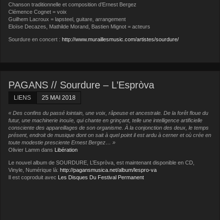
Chanson traditionnelle et composition d’Ernest Bergez
Clémence Cognet = voix
Guilhem Lacroux = lapsteel, guitare, arrangement
Eloïse Decazes, Mathilde Morand, Bastien Mignot = acteurs
Sourdure en concert :
http://www.muraillesmusic.com/artistes/sourdure/
PAGANS // Sourdure – L’Espròva
LIENS
25 MAI 2018
« Des confins du passé lointain, une voix, râpeuse et ancestrale. De la forêt floue du
futur, une machinerie inouïe, qui chante en grinçant, telle une intelligence artificielle
consciente des appareillages de son organisme. À la conjonction des deux, le temps
présent, endroit de musique dont on sait à quel point il est ardu à cerner et où crée en
toute modestie presciente Ernest Bergez… »
Olivier Lamm dans
Libération
Le nouvel album de SOURDURE, L’Espròva, est maintenant disponible en CD,
Vinyle, Numérique là:
http://pagansmusica.net/album/lespro-va
Il est coproduit avec
Les Disques Du Festival Permanent