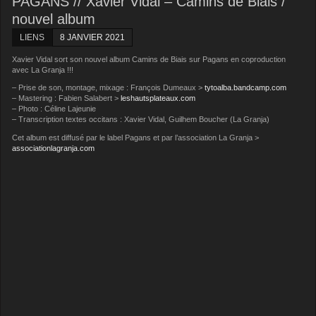
PAGANS // Xavier Vidal – Camins de Biais /
nouvel album
LIENS
8 JANVIER 2021
Xavier Vidal sort son nouvel album Camins de Biais sur Pagans en coproduction
avec La Granja !!!
– Prise de son, montage, mixage : François Dumeaux >
tytoalba.bandcamp.com
– Mastering : Fabien Salabert >
leshautsplateaux.com
– Photo : Céline Lajeunie
– Transcription textes occitans : Xavier Vidal, Guilhem Boucher (La Granja)
Cet album est diffusé par le label Pagans et par l’association La Granja >
associationlagranja.com