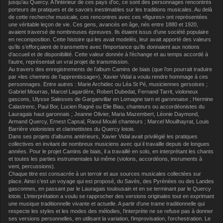
jusqu’au Quercy. A l’intérieur de ces pays d’oc, ce sont des personnages rencontrés
porteurs de pratiques et de savoirs inestimables sur les traditions musicales. Au delà
de cette recherche musicale, ces rencontres avec ces «figures» ont représentées
une véritable leçon de vie. Ces gens, avancés en âge, nés entre 1880 et 1920,
avaient traversé de nombreuses épreuves. Ils étaient issus d’une société populaire
en recomposition. Cette histoire qui les avait modelés, leur avait apporté des valeurs
qu’ils s’efforçaient de transmettre avec l’importance qu’ils donnaient aux notions
d’accueil et de disponibilité. Cette valeur donnée à l’échange et au temps accordé à
l’autre, représentait un vrai projet de transmission.
Au travers des enregistrements de l’album Camins de biais (que l’on pourrait traduire
par «les chemins de l’apprentissage»), Xavier Vidal a voulu rendre hommage à ces
personnages. Entre autres : Marie Archidec ou Léa St Pé, musiciennes gersoises ;
Gabriel Mourras, Marcel Lagardère, Robert Dubedat, Fernand Tarrit, violoneux
gascons, Ulysse Salesses de Garganvillar en Lomagne tarn et garonnaise ; Hermine
Calastrenc, Paul Bor, Lucien Ragné ou Elie Biau, chanteurs ou accordéonistes du
Lauragais haut garonnais ; Jeanne Olivier, Maria Mazembert, Léonie Daymond,
Armand Quercy, Ernest Capsal, Raoul Moulé chanteurs ; Marcel Mouilhayrat, Louis
Barrière violonistes et clarinettistes du Quercy lotois.
Dans ses projets d’albums antérieurs, Xavier Vidal avait privilégié les pratiques
collectives en invitant de nombreux musiciens avec qui il travaille depuis de longues
années. Pour le projet Camins de biais, il a travaillé en solo, en interprétant les chants
et toutes les parties instrumentales lui même (violons, accordéons, insruments à
vent, percussions).
Chaque titre est consacrée à un terroir et aux sources musicales collectées sur
place. Ainsi c’est un voyage qui est proposé, du Savès, des Pyrénées ou des Landes
gasconnes, en passant par le Lauragais toulousain et en se terminant par le Quercy
lotois. L’interprétation a voulu se rapprocher des versions originales tout en exprimant
une musique traditionnelle vivante et actuelle. A partir d’une trame traditionnelle qui
respecte les styles et les modes des mélodies, l’interprète ne se refuse pas à donner
ses versions personnelles, en utilisant la variation, l’improvisation, l’orchestration. Le