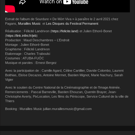
Extrait de l’album de Sourdure « De Mòrt Viva » à paraître le 2 avril 2021 chez
Pagans,
Murailles Music
et
Les Disques du Festival Permanent
Réalisation : Félicité Landrivon (
https://felicite.land
) et Julien Ethoré-Bonet
(
https://link.infini.fr/jeb
)
Production : Maud Deschambres – L’Endroit
Montage : Julien Ethoré-Bonet
Graphisme : Félicité Landrivon
Etalonnage : Charles Traboulsi
Costumes : ATUBA-FUÒC
Musique et paroles : Ernest Bergez
Avec la participation de : Camille Agard, Céline Cartillier, Davide Colombo, Laurent
Boithias, Eloïse Decazes, Antoine Mermet, Bastien Mignot, Marie Nachury, Sarah
Vigier
Avec le soutien du Centre National de la Cinématographie et de l’Image Animée.
Remerciements : Pascal Barneville, Bastien Ehouzan, Quentin Brayer, Jean-
Christophe Averty, PixLocation, Les films du Périscope, Service Culturel de la ville de
Thiers
Booking : Murailles Music jullian.muraillesmusic@gmail.com