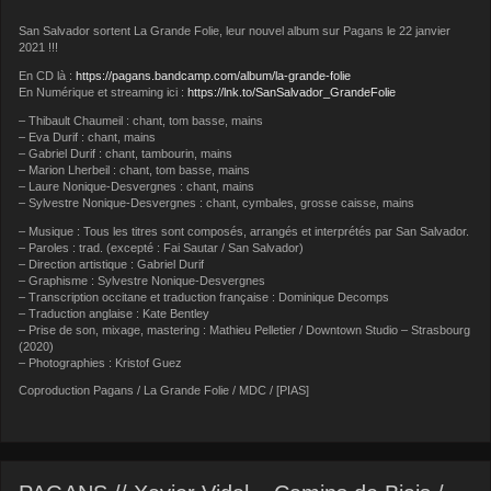
San Salvador sortent La Grande Folie, leur nouvel album sur Pagans le 22 janvier
2021 !!!
En CD là :
https://pagans.bandcamp.com/album/la-grande-folie
En Numérique et streaming ici :
https://lnk.to/SanSalvador_GrandeFolie
– Thibault Chaumeil : chant, tom basse, mains
– Eva Durif : chant, mains
– Gabriel Durif : chant, tambourin, mains
– Marion Lherbeil : chant, tom basse, mains
– Laure Nonique-Desvergnes : chant, mains
– Sylvestre Nonique-Desvergnes : chant, cymbales, grosse caisse, mains
– Musique : Tous les titres sont composés, arrangés et interprétés par San Salvador.
– Paroles : trad. (excepté : Fai Sautar / San Salvador)
– Direction artistique : Gabriel Durif
– Graphisme : Sylvestre Nonique-Desvergnes
– Transcription occitane et traduction française : Dominique Decomps
– Traduction anglaise : Kate Bentley
– Prise de son, mixage, mastering : Mathieu Pelletier / Downtown Studio – Strasbourg
(2020)
– Photographies : Kristof Guez
Coproduction Pagans / La Grande Folie / MDC / [PIAS]