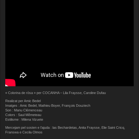
« Colorina de ròsa » per COCANHA – Lila Fraysse, Caroline Dufau
Realizat per Amic Bedel
Imatges : Amic Bedel, Mathieu Boyer, François Douziech
Son : Manu Clémenceau
Colors : Saul Mêmeteau
Estilisme : Milena Vizuete
Mercejam pel sosten e l’ajuda : las Bechardetas, Anita Fraysse, Elie Saint Cricq,
Franswa e Cecila Olmos