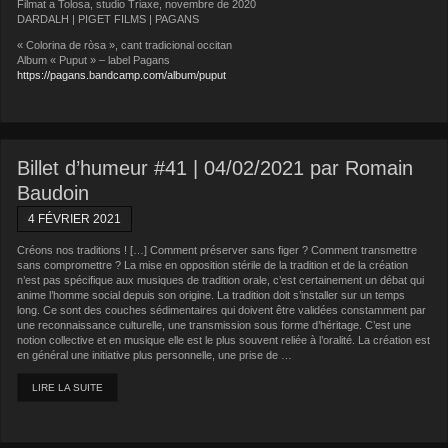
Filmat a Tolosa, studio Triaxe, novembre de 2020
DARDALH | PIGET FILMS | PAGANS
« Colorina de ròsa », cant tradicional occitan
Album « Puput » – label Pagans
https://pagans.bandcamp.com/album/puput
Billet d’humeur #41 | 04/02/2021 par Romain
Baudoin
4 FÉVRIER 2021
Créons nos traditions ! […] Comment préserver sans figer ? Comment transmettre
sans compromettre ? La mise en opposition stérile de la tradition et de la création
n’est pas spécifique aux musiques de tradition orale, c’est certainement un débat qui
anime l’homme social depuis son origine. La tradition doit s’installer sur un temps
long. Ce sont des couches sédimentaires qui doivent être validées constamment par
une reconnaissance culturelle, une transmission sous forme d’héritage. C’est une
notion collective et en musique elle est le plus souvent reliée à l’oralité. La création est
en général une initiative plus personnelle, une prise de …
LIRE LA SUITE