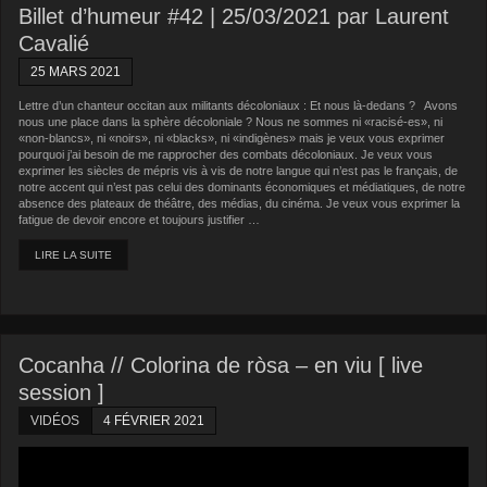
Billet d’humeur #42 | 25/03/2021 par Laurent
Cavalié
25 MARS 2021
Lettre d’un chanteur occitan aux militants décoloniaux : Et nous là-dedans ? Avons
nous une place dans la sphère décoloniale ? Nous ne sommes ni «racisé-es», ni
«non-blancs», ni «noirs», ni «blacks», ni «indigènes» mais je veux vous exprimer
pourquoi j’ai besoin de me rapprocher des combats décoloniaux. Je veux vous
exprimer les siècles de mépris vis à vis de notre langue qui n’est pas le français, de
notre accent qui n’est pas celui des dominants économiques et médiatiques, de notre
absence des plateaux de théâtre, des médias, du cinéma. Je veux vous exprimer la
fatigue de devoir encore et toujours justifier …
LIRE LA SUITE
Cocanha // Colorina de ròsa – en viu [ live
session ]
VIDÉOS
4 FÉVRIER 2021