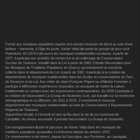
Formé aux musiques populaires auprès d’un ancien musicien de bal et au sein d’une
fanfare – harmonie, à l’âge du lycée, Xavier Vidal fait partie du groupe de jazz-rock
Potemkine. En 1974 il découvre les musiques traditionnelles occitanes. A partir de
1977, il participe aux activités de recherche et de collectage du Conservatoire
Occitan de Toulouse. Installé dans le Lot à partir de 1983, il fonde l’Association pour
les Musiques de Traditions Populaires en Quercy qui entreprend un travail de
collecte dans le département du Lot. A partir de 1987, il participe à la création de
départements de musiques traditionnelles dans les écoles et conservatoires du Tarn,
de l’Aveyron et du Lot. Aux côtés de Jean-François Prigent ou d’Alberte Forestier, il
participe à différentes expériences musicales, en essayant de mettre la culture
traditionnelle en contact avec les expressions contemporaines. En 2005 il participe à
la création de l’association La Granja de Soulomès (Lot), qui travaille sur la recherche
ethnographique et sa diffusion. De 2011 à 2019 , il coordonne le nouveau
département des musiques traditionnelles au sein du Conservatoire à Rayonnement
Régional de Toulouse.
Aujourd’hui retraité, il s’investit en tant qu’élu dans la vie de sa commune de
Cardaillac. Au niveau associatif, il préside l’association La Granja de Soulomès.
Cet enregistrement illustre le parcours de Xavier Vidal dans les musiques de
traditions populaires auxquelles il s’intéresse depuis les années 1970.
Ce cheminement a été divers, depuis la Gascogne, aux Pyrénées, au Lauragais,