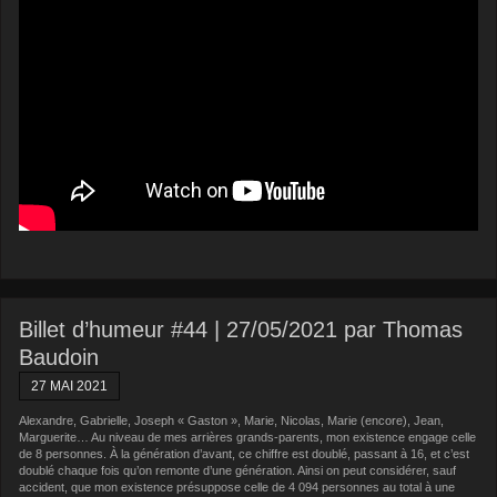
Billet d’humeur #44 | 27/05/2021 par Thomas
Baudoin
27 MAI 2021
Alexandre, Gabrielle, Joseph « Gaston », Marie, Nicolas, Marie (encore), Jean,
Marguerite… Au niveau de mes arrières grands-parents, mon existence engage celle
de 8 personnes. À la génération d’avant, ce chiffre est doublé, passant à 16, et c’est
doublé chaque fois qu’on remonte d’une génération. Ainsi on peut considérer, sauf
accident, que mon existence présuppose celle de 4 094 personnes au total à une